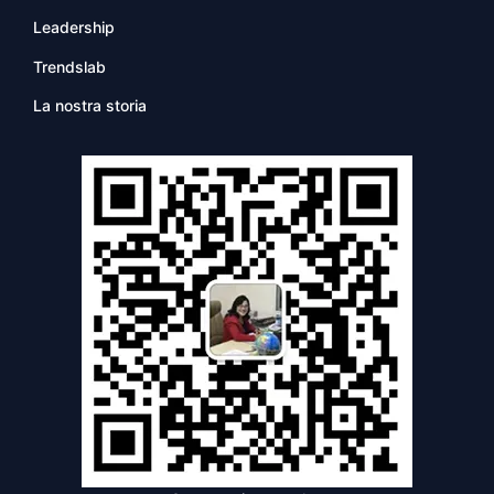
Leadership
Trendslab
La nostra storia