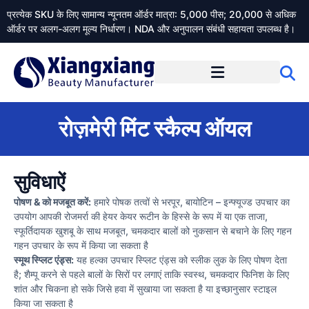
प्रत्येक SKU के लिए सामान्य न्यूनतम ऑर्डर मात्रा: 5,000 पीस; 20,000 से अधिक
ऑर्डर पर अलग-अलग मूल्य निर्धारण। NDA और अनुपालन संबंधी सहायता उपलब्ध है।
Xiangxiangdaily के बारे में
रोज़मेरी मिंट स्कैल्प ऑयल
सुविधाऐं
पोषण & को मजबूत करें:
हमारे पोषक तत्वों से भरपूर, बायोटिन – इन्फ्यूज्ड उपचार का
उपयोग आपकी रोजमर्रा की हेयर केयर रूटीन के हिस्से के रूप में या एक ताजा,
स्फूर्तिदायक खुशबू के साथ मजबूत, चमकदार बालों को नुकसान से बचाने के लिए गहन
गहन उपचार के रूप में किया जा सकता है
स्मूथ स्प्लिट एंड्स:
यह हल्का उपचार स्प्लिट एंड्स को स्लीक लुक के लिए पोषण देता
है; शैम्पू करने से पहले बालों के सिरों पर लगाएं ताकि स्वस्थ, चमकदार फिनिश के लिए
शांत और चिकना हो सके जिसे हवा में सुखाया जा सकता है या इच्छानुसार स्टाइल
किया जा सकता है