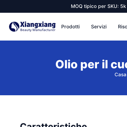
MOQ tipico per SKU: 5k 
Prodotti
Servizi
Ris
Olio per il c
Casa
Caratteristiche