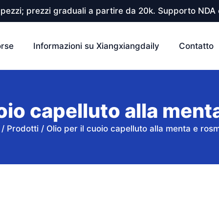
pezzi; prezzi graduali a partire da 20k. Supporto NDA e
orse
Informazioni su Xiangxiangdaily
Contatto
uoio capelluto alla men
/
Prodotti
/
Olio per il cuoio capelluto alla menta e ros