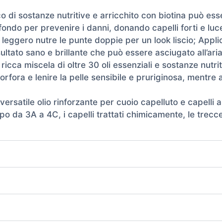
o di sostanze nutritive e arricchito con biotina può esse
fondo per prevenire i danni, donando capelli forti e luc
eggero nutre le punte doppie per un look liscio; Applic
ultato sano e brillante che può essere asciugato all’ar
icca miscela di oltre 30 oli essenziali e sostanze nutri
rfora e lenire la pelle sensibile e pruriginosa, mentre a
 versatile olio rinforzante per cuoio capelluto e capelli
i tipo da 3A a 4C, i capelli trattati chimicamente, le trec