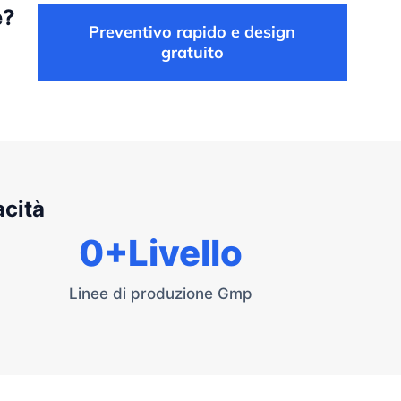
e?
Preventivo rapido e design
gratuito
acità
0
+Livello
Linee di produzione Gmp