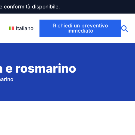
 conformità disponibile.
Richiedi un preventivo
Italiano
immediato
ta e rosmarino
marino