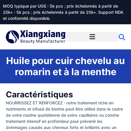
MOQ typique par UGS : 5k pcs ; prix échelonnés à partir de
20k+ : 5k pcs ; prix échelonnés à partir de 20k+. Support NDA
et conformité disponible.
Prestations de service
À propos de Xiangxiangdaily
Huile pour cuir chevelu au
romarin et à la menthe
Caractéristiques
NOURRISSEZ ET RENFORCEZ : notre traitement riche en
nutriments et infusé de biotine peut être utilisé dans le cadre
de votre routine quotidienne de soins capillaires ou comme
traitement intensif en profondeur pour prévenir les
dommages causés aux cheveux forts et brillants avec un