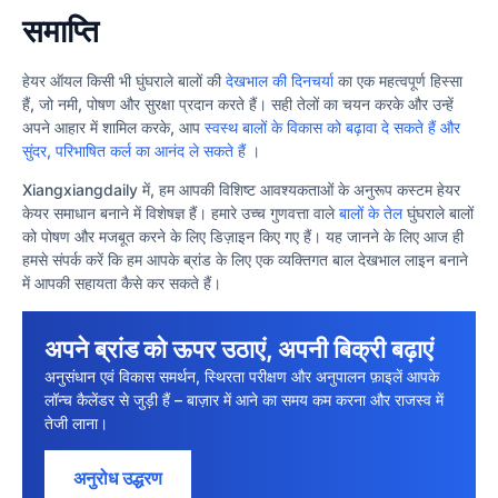
समाप्ति
हेयर ऑयल किसी भी घुंघराले बालों की
देखभाल की दिनचर्या
का एक महत्वपूर्ण हिस्सा
हैं, जो नमी, पोषण और सुरक्षा प्रदान करते हैं। सही तेलों का चयन करके और उन्हें
अपने आहार में शामिल करके, आप
स्वस्थ बालों के विकास को बढ़ावा दे सकते हैं और
सुंदर, परिभाषित कर्ल का आनंद ले सकते हैं
।
Xiangxiangdaily में, हम आपकी विशिष्ट आवश्यकताओं के अनुरूप कस्टम हेयर
केयर समाधान बनाने में विशेषज्ञ हैं। हमारे उच्च गुणवत्ता वाले
बालों के तेल
घुंघराले बालों
को पोषण और मजबूत करने के लिए डिज़ाइन किए गए हैं। यह जानने के लिए आज ही
हमसे संपर्क करें कि हम आपके ब्रांड के लिए एक व्यक्तिगत बाल देखभाल लाइन बनाने
में आपकी सहायता कैसे कर सकते हैं।
अपने ब्रांड को ऊपर उठाएं, अपनी बिक्री बढ़ाएं
अनुसंधान एवं विकास समर्थन, स्थिरता परीक्षण और अनुपालन फ़ाइलें आपके
लॉन्च कैलेंडर से जुड़ी हैं – बाज़ार में आने का समय कम करना और राजस्व में
तेजी लाना।
अनुरोध उद्धरण