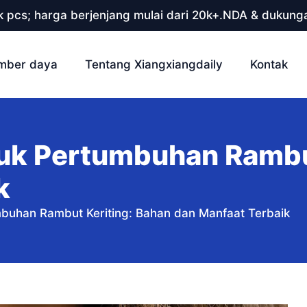
 pcs; harga berjenjang mulai dari 20k+.NDA & dukunga
mber daya
Tentang Xiangxiangdaily
Kontak
uk Pertumbuhan Rambut
k
buhan Rambut Keriting: Bahan dan Manfaat Terbaik