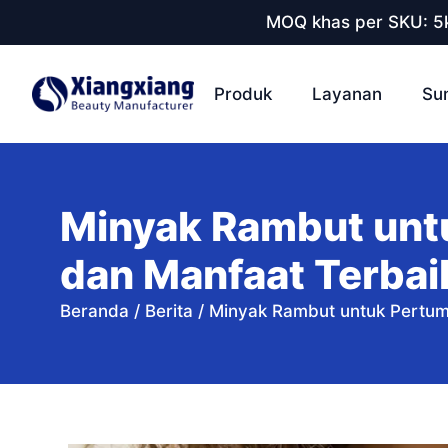
MOQ khas per SKU: 5k
Produk
Layanan
Su
Minyak Rambut unt
dan Manfaat Terbai
Beranda
/
Berita
/
Minyak Rambut untuk Pertum