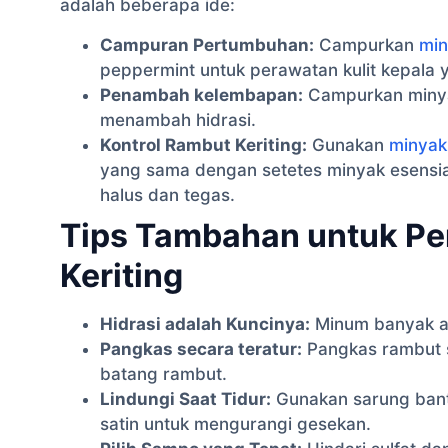
adalah beberapa ide:
Campuran Pertumbuhan:
Campurkan
min
peppermint untuk perawatan kulit kepala 
Penambah kelembapan:
Campurkan minya
menambah hidrasi.
Kontrol Rambut Keriting:
Gunakan
minyak
yang sama dengan setetes minyak esensia
halus dan tegas.
Tips Tambahan untuk P
Keriting
Hidrasi adalah Kuncinya:
Minum banyak ai
Pangkas secara teratur:
Pangkas rambut 
batang rambut.
Lindungi Saat Tidur:
Gunakan sarung bant
satin untuk mengurangi gesekan.