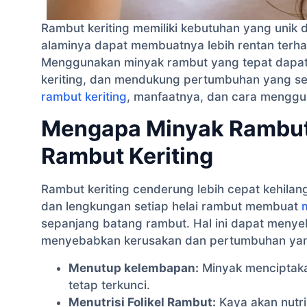
Rambut keriting memiliki kebutuhan yang unik
alaminya dapat membuatnya lebih rentan terha
Menggunakan minyak rambut yang tepat dapat
keriting, dan mendukung pertumbuhan yang s
rambut keriting
, manfaatnya, dan cara menggun
Mengapa Minyak Rambut 
Rambut Keriting
Rambut keriting cenderung lebih cepat kehila
dan lengkungan setiap helai rambut membuat
sepanjang batang rambut. Hal ini dapat menyeb
menyebabkan kerusakan dan pertumbuhan ya
Menutup kelembapan:
Minyak menciptaka
tetap terkunci.
Menutrisi Folikel Rambut:
Kaya akan nutri