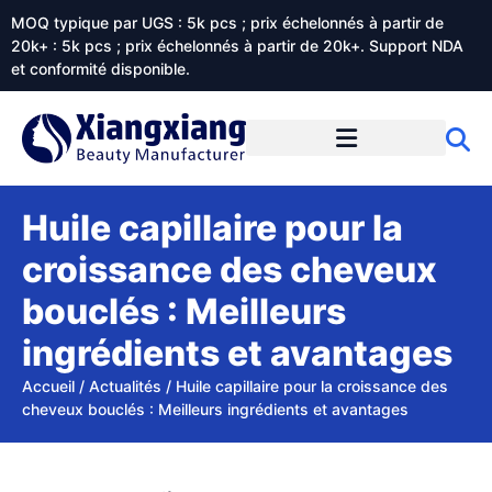
MOQ typique par UGS : 5k pcs ; prix échelonnés à partir de
20k+ : 5k pcs ; prix échelonnés à partir de 20k+. Support NDA
et conformité disponible.
Prestations de service
À propos de Xiangxiangdaily
Huile capillaire pour la
croissance des cheveux
bouclés : Meilleurs
ingrédients et avantages
Accueil
/
Actualités
/
Huile capillaire pour la croissance des
cheveux bouclés : Meilleurs ingrédients et avantages