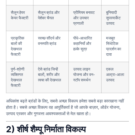
सैलून हेयर
सैलून ब्रांड और
प्रीमियम बनावट
बुनियादी
केयर फैक्टरी
पेशेवर चैनल
और उपचार
सुपरमार्केट
प्रणाली
उत्पाद
प्राकृतिक
स्वच्छ सौंदर्य और
पौधे-आधारित
मजबूत
बालों की
वनस्पति ब्रांड
कहानियाँ और
सिंथेटिक
देखभाल
हल्के सूत्र
प्रदर्शन का
फैक्टरी
दावा
पूर्ण-श्रेणी
ऐसे ब्रांड जिन्हें
उत्पाद लाइन
एकल
व्यक्तिगत
बालों, शरीर और
योजना और वन-
अल्ट्रा-आला
देखभाल
त्वचा की देखभाल
स्टॉप समर्थन
उत्पाद
फैक्टरी
अधिकांश बढ़ते ब्रांडों के लिए, सबसे अच्छा विकल्प हमेशा सबसे बड़ा कारखाना नहीं
होता है। सबसे अच्छा विकल्प वह आपूर्तिकर्ता है जो आपके बाज़ार, ऑर्डर योजना,
उत्पाद प्रकार और गुणवत्ता आवश्यकताओं से मेल खाता हो।
2) शीर्ष शैम्पू निर्माता विकल्प