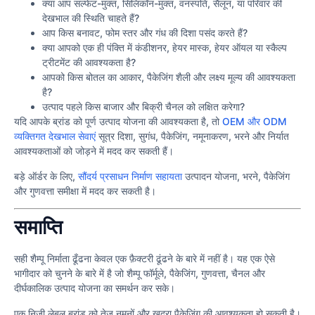
क्या आप सल्फेट-मुक्त, सिलिकॉन-मुक्त, वनस्पति, सैलून, या परिवार की
देखभाल की स्थिति चाहते हैं?
आप किस बनावट, फोम स्तर और गंध की दिशा पसंद करते हैं?
क्या आपको एक ही पंक्ति में कंडीशनर, हेयर मास्क, हेयर ऑयल या स्कैल्प
ट्रीटमेंट की आवश्यकता है?
आपको किस बोतल का आकार, पैकेजिंग शैली और लक्ष्य मूल्य की आवश्यकता
है?
उत्पाद पहले किस बाजार और बिक्री चैनल को लक्षित करेगा?
यदि आपके ब्रांड को पूर्ण उत्पाद योजना की आवश्यकता है, तो
OEM और ODM
व्यक्तिगत देखभाल सेवाएं
सूत्र दिशा, सुगंध, पैकेजिंग, नमूनाकरण, भरने और निर्यात
आवश्यकताओं को जोड़ने में मदद कर सकती हैं।
बड़े ऑर्डर के लिए,
सौंदर्य प्रसाधन निर्माण सहायता
उत्पादन योजना, भरने, पैकेजिंग
और गुणवत्ता समीक्षा में मदद कर सकती है।
समाप्ति
सही शैम्पू निर्माता ढूँढना केवल एक फ़ैक्टरी ढूंढने के बारे में नहीं है। यह एक ऐसे
भागीदार को चुनने के बारे में है जो शैम्पू फॉर्मूले, पैकेजिंग, गुणवत्ता, चैनल और
दीर्घकालिक उत्पाद योजना का समर्थन कर सके।
एक निजी लेबल ब्रांड को तेज़ नमूनों और खुदरा पैकेजिंग की आवश्यकता हो सकती है।