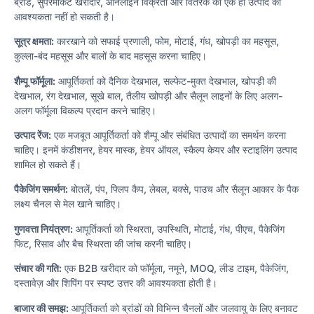
ब्रांड, सुपरमार्केट खरीदार, ऑनलाइन विक्रेता और वितरक को एक ही उत्पाद की
आवश्यकता नहीं हो सकती है।
सूत्र क्षमता:
कारखाने को सफाई प्रणाली, फोम, मोटाई, गंध, खोपड़ी का महसूस,
कुल्ला-बंद महसूस और बालों के बाद महसूस करना चाहिए।
शैम्पू फॉर्मूला:
आपूर्तिकर्ता को दैनिक देखभाल, सल्फेट-मुक्त देखभाल, खोपड़ी की
देखभाल, रंग देखभाल, सूखे बाल, तैलीय खोपड़ी और सैलून लाइनों के लिए अलग-
अलग फॉर्मूला विकल्प प्रदान करने चाहिए।
उत्पाद रेंज:
एक मजबूत आपूर्तिकर्ता को शैम्पू और संबंधित उत्पादों का समर्थन करना
चाहिए। इनमें कंडीशनर, हेयर मास्क, हेयर ऑयल, स्कैल्प केयर और स्टाइलिंग उत्पाद
शामिल हो सकते हैं।
पैकेजिंग समर्थन:
बोतलें, पंप, फ्लिप कैप, लेबल, बक्से, पाउच और सैलून आकार के पैक
लक्ष्य चैनल से मेल खाने चाहिए।
गुणवत्ता नियंत्रण:
आपूर्तिकर्ता को स्थिरता, उपस्थिति, मोटाई, गंध, पीएच, पैकेजिंग
फिट, रिसाव और बैच स्थिरता की जांच करनी चाहिए।
संचार की गति:
एक B2B खरीदार को फॉर्मूला, नमूने, MOQ, लीड टाइम, पैकेजिंग,
दस्तावेज़ और शिपिंग पर स्पष्ट उत्तर की आवश्यकता होती है।
बाजार की समझ:
आपूर्तिकर्ता को ब्रांडों को विभिन्न चैनलों और जलवायु के लिए बनावट