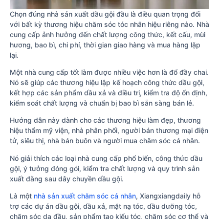
Chọn đúng nhà sản xuất dầu gội đầu là điều quan trọng đối
với bất kỳ thương hiệu chăm sóc tóc nhãn hiệu riêng nào. Nhà
cung cấp ảnh hưởng đến chất lượng công thức, kết cấu, mùi
hương, bao bì, chi phí, thời gian giao hàng và mua hàng lặp
lại.
Một nhà cung cấp tốt làm được nhiều việc hơn là đổ đầy chai.
Nó sẽ giúp các thương hiệu lập kế hoạch công thức dầu gội,
kết hợp các sản phẩm dầu xả và điều trị, kiểm tra độ ổn định,
kiểm soát chất lượng và chuẩn bị bao bì sẵn sàng bán lẻ.
Hướng dẫn này dành cho các thương hiệu làm đẹp, thương
hiệu thẩm mỹ viện, nhà phân phối, người bán thương mại điện
tử, siêu thị, nhà bán buôn và người mua chăm sóc cá nhân.
Nó giải thích các loại nhà cung cấp phổ biến, công thức dầu
gội, ý tưởng đóng gói, kiểm tra chất lượng và quy trình sản
xuất đằng sau dây chuyền dầu gội.
Là một
nhà sản xuất chăm sóc cá nhân
, Xiangxiangdaily hỗ
trợ các dự án dầu gội, dầu xả, mặt nạ tóc, dầu dưỡng tóc,
chăm sóc da đầu, sản phẩm tạo kiểu tóc, chăm sóc cơ thể và