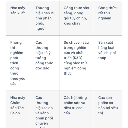
Nhà máy
Thương
Công thức sẵn
Công thức
sản xuất
hiệu bán lẻ,
sàng, đóng
rất thử
nhà phân
gói tùy chỉnh,
nghiệm
phối,
khởi chạy
người
Phòng
Các
Sự chuyên sâu
Sản xuất
thí
thương
trong nghiên
hàng loạt
nghiệm
hiệu có ý
cứu và phát
với chi phí
phát
tưởng
triển (R&D)
thấp
triển
công thức
cùng việc thử
công
độc đáo
nghiệm công
thức
thức
theo yêu
cầu
Nhà máy
Các
Các hệ thống
Các sản
Chăm
thương
chăm sóc và
phẩm cơ
sóc Tóc
hiệu salon
điều trị cao
bản tại siêu
Salon
và kênh
cấp
thị
phân phối
chuyên