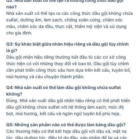
Q2: Nhà sản xuất có thể tạo ra những công thức dầu gội
nào?
Nhà sản xuất có thể tạo ra các công thức dầu gội không chứa
sulfat, dưỡng ẩm, làm sạch, chống xoăn cứng, chăm sóc
màu, chăm sóc da đầu, thực vật, thẩm mỹ viện và sử dụng
cho gia đình.
Q3: Sự khác biệt giữa nhãn hiệu riêng và dầu gội tùy chỉnh
là gì?
Dầu gội nhãn hiệu riêng thường bắt đầu từ các cơ sở công
thức hiện có với những thay đổi về bao bì. Dầu gội tùy chỉnh
cần phát triển công thức sâu hơn dựa trên kết cấu, tuyên bố,
mùi hương và câu chuyện thành phần.
Q4: Nhà sản xuất có thể làm dầu gội không chứa sulfat
không?
Đúng. Nhà sản xuất dầu gội nhãn hiệu riêng có thể phát triển
dầu gội không chứa sulfat với hệ thống làm sạch, mức độ
bọt, mùi hương, kết cấu và ngôn ngữ tuyên bố phù hợp.
Q5: Những sản phẩm nào có thể được làm bằng dầu gội?
Các thương hiệu có thể kết hợp dầu gội với dầu xả, mặt nạ
tóc, dầu dưỡng tóc, điều trị da đầu, sản phẩm để lại và các