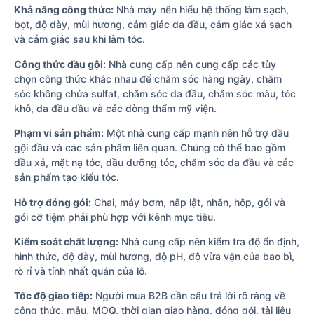
Khả năng công thức:
Nhà máy nên hiểu hệ thống làm sạch,
bọt, độ dày, mùi hương, cảm giác da đầu, cảm giác xả sạch
và cảm giác sau khi làm tóc.
Công thức dầu gội:
Nhà cung cấp nên cung cấp các tùy
chọn công thức khác nhau để chăm sóc hàng ngày, chăm
sóc không chứa sulfat, chăm sóc da đầu, chăm sóc màu, tóc
khô, da đầu dầu và các dòng thẩm mỹ viện.
Phạm vi sản phẩm:
Một nhà cung cấp mạnh nên hỗ trợ dầu
gội đầu và các sản phẩm liên quan. Chúng có thể bao gồm
dầu xả, mặt nạ tóc, dầu dưỡng tóc, chăm sóc da đầu và các
sản phẩm tạo kiểu tóc.
Hỗ trợ đóng gói:
Chai, máy bơm, nắp lật, nhãn, hộp, gói và
gói cỡ tiệm phải phù hợp với kênh mục tiêu.
Kiểm soát chất lượng:
Nhà cung cấp nên kiểm tra độ ổn định,
hình thức, độ dày, mùi hương, độ pH, độ vừa vặn của bao bì,
rò rỉ và tính nhất quán của lô.
Tốc độ giao tiếp:
Người mua B2B cần câu trả lời rõ ràng về
công thức, mẫu, MOQ, thời gian giao hàng, đóng gói, tài liệu