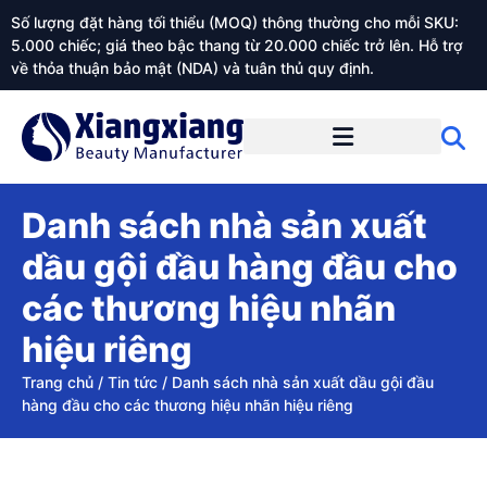
Số lượng đặt hàng tối thiểu (MOQ) thông thường cho mỗi SKU:
5.000 chiếc; giá theo bậc thang từ 20.000 chiếc trở lên. Hỗ trợ
về thỏa thuận bảo mật (NDA) và tuân thủ quy định.
Giới thiệu về Xiangxiangdaily
Danh sách nhà sản xuất
dầu gội đầu hàng đầu cho
các thương hiệu nhãn
hiệu riêng
Trang chủ
/
Tin tức
/
Danh sách nhà sản xuất dầu gội đầu
hàng đầu cho các thương hiệu nhãn hiệu riêng