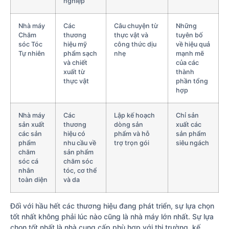
nghiệp
Nhà máy
Các
Câu chuyện từ
Những
Chăm
thương
thực vật và
tuyên bố
sóc Tóc
hiệu mỹ
công thức dịu
về hiệu quả
Tự nhiên
phẩm sạch
nhẹ
mạnh mẽ
và chiết
của các
xuất từ
thành
thực vật
phần tổng
hợp
Nhà máy
Các
Lập kế hoạch
Chỉ sản
sản xuất
thương
dòng sản
xuất các
các sản
hiệu có
phẩm và hỗ
sản phẩm
phẩm
nhu cầu về
trợ trọn gói
siêu ngách
chăm
sản phẩm
sóc cá
chăm sóc
nhân
tóc, cơ thể
toàn diện
và da
Đối với hầu hết các thương hiệu đang phát triển, sự lựa chọn
tốt nhất không phải lúc nào cũng là nhà máy lớn nhất. Sự lựa
chọn tốt nhất là nhà cung cấp phù hợp với thị trường, kế