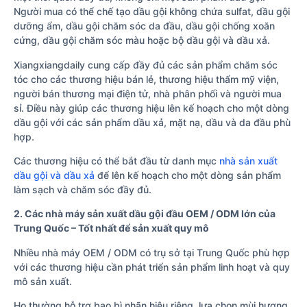
Người mua có thể chế tạo dầu gội không chứa sulfat, dầu gội
dưỡng ẩm, dầu gội chăm sóc da đầu, dầu gội chống xoăn
cứng, dầu gội chăm sóc màu hoặc bộ dầu gội và dầu xả.
Xiangxiangdaily cung cấp đầy đủ các sản phẩm chăm sóc
tóc cho các thương hiệu bán lẻ, thương hiệu thẩm mỹ viện,
người bán thương mại điện tử, nhà phân phối và người mua
sỉ. Điều này giúp các thương hiệu lên kế hoạch cho một dòng
dầu gội với các sản phẩm dầu xả, mặt nạ, dầu và da đầu phù
hợp.
Các thương hiệu có thể bắt đầu từ danh mục
nhà sản xuất
dầu gội và dầu xả
để lên kế hoạch cho một dòng sản phẩm
làm sạch và chăm sóc đầy đủ.
2. Các nhà máy sản xuất dầu gội đầu OEM / ODM lớn của
Trung Quốc – Tốt nhất để sản xuất quy mô
Nhiều nhà máy OEM / ODM có trụ sở tại Trung Quốc phù hợp
với các thương hiệu cần phát triển sản phẩm linh hoạt và quy
mô sản xuất.
Họ thường hỗ trợ bao bì nhãn hiệu riêng, lựa chọn mùi hương,