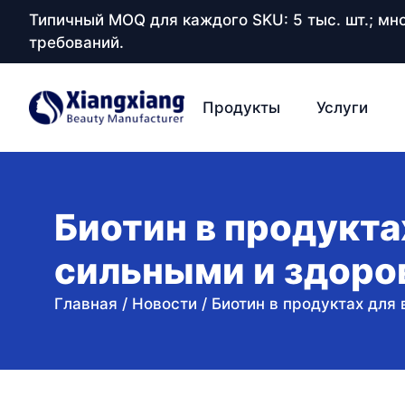
Типичный MOQ для каждого SKU: 5 тыс. шт.; м
требований.
Продукты
Услуги
Биотин в продукта
сильными и здоро
Главная
/
Новости
/
Биотин в продуктах для