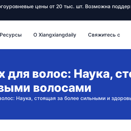
ногоуровневые цены от 20 тыс. шт. Возможна подд
Ресурсы
О Xiangxiangdaily
Свяжитесь с
х для волос: Наука, с
выми волосами
 волос: Наука, стоящая за более сильными и здоро