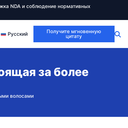
ержка NDA и соблюдение нормативных
Получите мгновенную
Русский
цитату
тоящая за более
выми волосами