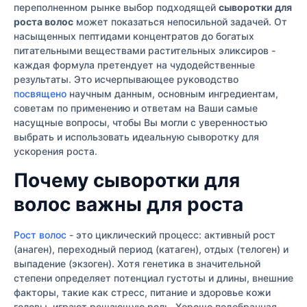
переполненном рынке выбор подходящей
сыворотки для
роста волос
может показаться непосильной задачей. От
насыщенных пептидами концентратов до богатых
питательными веществами растительных эликсиров -
каждая формула претендует на чудодейственные
результаты. Это исчерпывающее руководство
посвящено
научным данным, основным ингредиентам,
советам по применению и ответам на Ваши самые
насущные вопросы, чтобы Вы могли с уверенностью
выбрать и использовать идеальную сыворотку для
ускорения роста.
Почему сыворотки для
волос важны для роста
Рост волос
- это циклический процесс: активный рост
(анаген), переходный период (катаген), отдых (телоген) и
выпадение (экзоген). Хотя генетика в значительной
степени определяет потенциал густоты и длины, внешние
факторы, такие как стресс, питание и здоровье кожи
головы, играют решающую роль. Хорошо подобранная