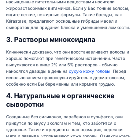
насыщенные питательными веществами носители
жирорастворимых витаминов. Если у Вас тонкие волосы,
ищите легкие, нежирные формулы. Такие бренды, как
Kérastase, предлагают роскошные гибриды масел и
сывороток для придания блеска и уменьшения ломкости.
3. Растворы миноксидила
Клинически доказано, что они восстанавливают волосы и
хорошо помогают при генетическом истончении. Часто
выпускаются в виде 2% или 5% растворов - обычно
наносятся дважды в день на
сухую кожу головы
. Перед
использованием проконсультируйтесь с дерматологом,
особенно если Вы беременны или кормите грудью.
4. Натуральные и органические
сыворотки
Созданные без силиконов, парабенов и сульфатов, они
придутся по вкусу экологам и тем, кто заботится о
здоровье. Такие ингредиенты, как розмарин, перечная
мята и лаванда, успокаивают кожу головы. Ознакомьтесь