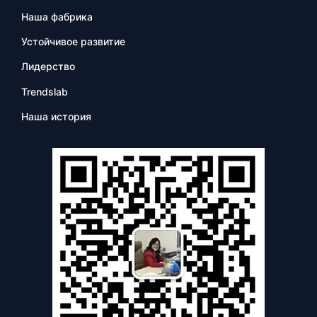
Наша фабрика
Устойчивое развитие
Лидерство
Trendslab
Наша история