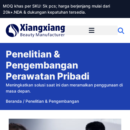
MOQ khas per SKU: 5k pcs; harga berjenjang mulai dari
20k+.NDA & dukungan kepatuhan tersedia.
Tentang Xiangxiangdaily
Penelitian &
Pengembangan
Perawatan Pribadi
Meningkatkan solusi saat ini dan meramalkan penggunaan di
masa depan.
Beranda
/
Penelitian & Pengembangan