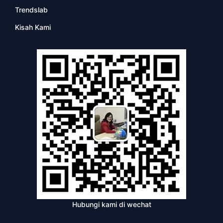
Trendslab
Kisah Kami
Hubungi kami di wechat