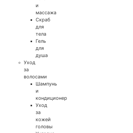
и
массажа
Скраб
для
тела
Гель
для
душа
Уход
за
волосами
Шампунь
и
кондиционер
Уход
за
кожей
головы