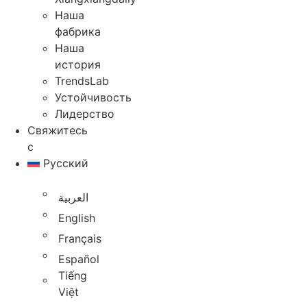
Наша
фабрика
Наша
история
TrendsLab
Устойчивость
Лидерство
Свяжитесь
с
Русский
العربية
English
Français
Español
Tiếng
Việt