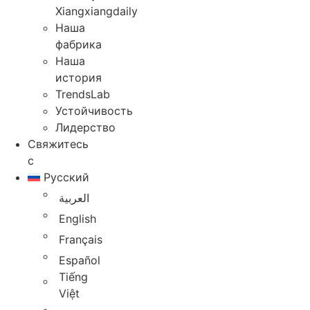
Xiangxiangdaily
Наша
фабрика
Наша
история
TrendsLab
Устойчивость
Лидерство
Свяжитесь
с
Русский
العربية
English
Français
Español
Tiếng
Việt