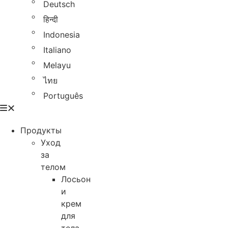
Deutsch
हिन्दी
Indonesia
Italiano
Melayu
ไทย
Português
Продукты
Уход
за
телом
Лосьон
и
крем
для