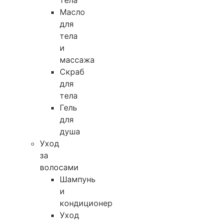
тела
Масло
для
тела
и
массажа
Скраб
для
тела
Гель
для
душа
Уход
за
волосами
Шампунь
и
кондиционер
Уход