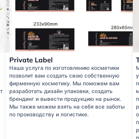
Private Label
Наша услуга по изготовлению косметики
позволит вам создать свою собственную
у
фирменную косметику. Мы поможем вам
п
т
разработать дизайн упаковки, создать
м
брендинг и вывести продукцию на рынок.
п
Мы также можем взять на себя все заботы
р
по производству и логистике.
п
р
п