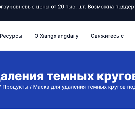
ногоуровневые цены от 20 тыс. шт. Возможна подд
Ресурсы
О Xiangxiangdaily
Свяжитесь с
аления темных круго
/
Продукты
/
Маска для удаления темных кругов по