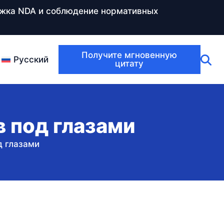
ержка NDA и соблюдение нормативных
Получите мгновенную
Русский
цитату
в под глазами
д глазами