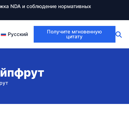
ержка NDA и соблюдение нормативных
Получите мгновенную
Русский
цитату
ейпфрут
рут