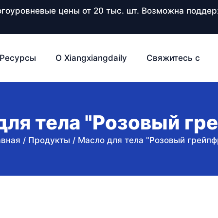
ногоуровневые цены от 20 тыс. шт. Возможна подд
Ресурсы
О Xiangxiangdaily
Свяжитесь с
для тела "Розовый гр
авная
/
Продукты
/
Масло для тела "Розовый грейпф