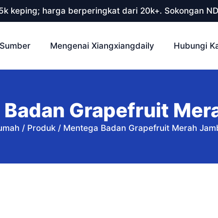
 5k keping; harga berperingkat dari 20k+. Sokongan N
Sumber
Mengenai Xiangxiangdaily
Hubungi K
 Badan Grapefruit Mer
umah
/
Produk
/
Mentega Badan Grapefruit Merah Jam