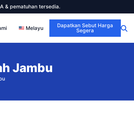
DA & pematuhan tersedia.
Dapatkan Sebut Harga
ami
Melayu
Segera
ah Jambu
bu