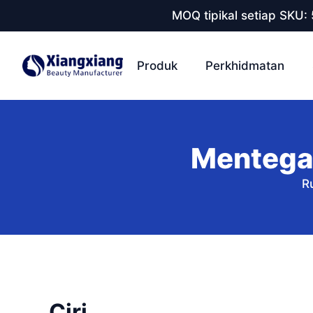
MOQ tipikal setiap SKU:
Produk
Perkhidmatan
Mentega
R
Ciri