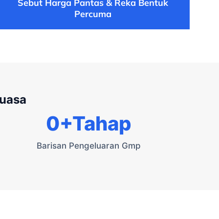
Sebut Harga Pantas & Reka Bentuk
Percuma
kuasa
0
+Tahap
Barisan Pengeluaran Gmp