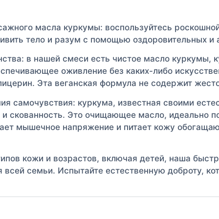
сажного масла куркумы: воспользуйтесь роскошной
ивить тело и разум с помощью оздоровительных и 
ства: в нашей смеси есть чистое масло куркумы, 
спечивающее оживление без каких-либо искусствен
лицерин. Эта веганская формула не содержит жест
ия самочувствия: куркума, известная своими ест
и и скованность. Это очищающее масло, идеально 
мает мышечное напряжение и питает кожу обогащаю
 типов кожи и возрастов, включая детей, наша бы
я всей семьи. Испытайте естественную доброту, ко