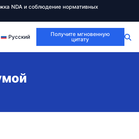
ержка NDA и соблюдение нормативных
Получите мгновенную
Русский
цитату
умой