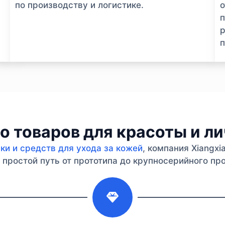
по производству и логистике.
п
р
п
 товаров для красоты и л
и и средств для ухода за кожей
, компания Xiangx
простой путь от прототипа до крупносерийного про
2