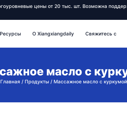
ногоуровневые цены от 20 тыс. шт. Возможна подд
Ресурсы
О Xiangxiangdaily
Свяжитесь с
сажное масло с курк
Главная
/
Продукты
/
Массажное масло с куркумой