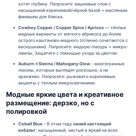
хотят глубину.
Попросите
: вишневые слои с
насыщенной коричневой/чёрной базой + масляным
финишем для блеска.
Cowboy Copper / Copper Spice / Apricos
— тёплые
медные варианты от мягкого абрикоса до более
острого каштаново-медного (отлично сочетаются с
веснушками).
Попросите
: медную глазурь + микро-
лампы; Защитите с помощью ухода за цветом.
Auburn-t Sienna / Mahogany Glow
- многогранные
локоны, которые выглядят роскошно, а не
оранжево.
Попросите
: рыжевато-коричневые
акценты с теплым микросвечением.
Модные яркие цвета и креативное
размещение: дерзко, но с
полировкой
Cobalt Blue
– В этом году
синий настоящий
кобальт
: насыщенный, чистый и яркий на всех