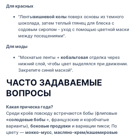
Для красных
"Ленты
вишневой колы
поверх основы из темного
шоколада, затем теплый глянец для блеска с
содовым сиропом - уход с помощью цветной маски
между посещениями".
Для моды
"Мохнатые ленты +
кобальтовая
отделка через
нижний слой, чтобы цвет выделялся при движении.
Закрепите синей маской".
ЧАСТО ЗАДАВАЕМЫЕ
ВОПРОСЫ
Какая прическа года?
Среди кроёв повсюду встречаются бобы (флиповые
«солодовые бобы
», французские и коробчатые
варианты),
боковые продувки
и вариации пикси; По
цвету —
мокко-мусс
,
масляно-крем/кашемировые