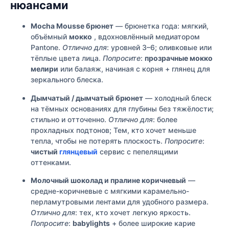
нюансами
Mocha Mousse брюнет
— брюнетка года: мягкий,
объёмный
мокко
, вдохновлённый медиатором
Pantone.
Отлично для
: уровней 3–6; оливковые или
тёплые цвета лица.
Попросите
:
прозрачные мокко
мелири
или балаяж, начиная с корня + глянец для
зеркального блеска.
Дымчатый / дымчатый брюнет
— холодный блеск
на тёмных основаниях для глубины без тяжёлости;
стильно и отточенно.
Отлично для
: более
прохладных подтонов; Тем, кто хочет меньше
тепла, чтобы не потерять плоскость.
Попросите
:
чистый
глянцевый
сервис с пепелящими
оттенками.
Молочный шоколад и пралине коричневый
—
средне-коричневые с мягкими карамельно-
перламутровыми лентами для удобного размера.
Отлично для
: тех, кто хочет легкую яркость.
Попросите
:
babylights
+ более широкие карие