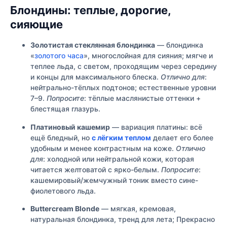
Блондины: теплые, дорогие,
сияющие
Золотистая стеклянная блондинка
— блондинка
«
золотого часа
», многослойная для сияния; мягче и
теплее льда, с светом, проходящим через середину
и концы для максимального блеска.
Отлично для
:
нейтрально-тёплых подтонов; естественные уровни
7–9.
Попросите
: тёплые маслянистые оттенки +
блестящая глазурь.
Платиновый кашемир
— вариация платины: всё
ещё бледный, но
с лёгким теплом
делает его более
удобным и менее контрастным на коже.
Отлично
для
: холодной или нейтральной кожи, которая
читается желтоватой с ярко-белым.
Попросите
:
кашемировый/жемчужный тоник вместо сине-
фиолетового льда.
Buttercream Blonde
— мягкая, кремовая,
натуральная блондинка, тренд для лета; Прекрасно