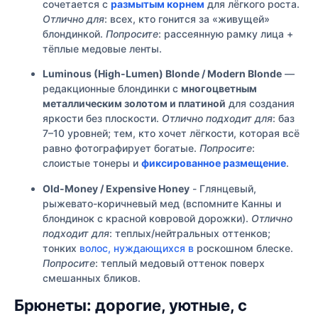
сочетается с
размытым корнем
для лёгкого роста.
Отлично для
: всех, кто гонится за «живущей»
блондинкой.
Попросите
: рассеянную рамку лица +
тёплые медовые ленты.
Luminous (High-Lumen) Blonde / Modern Blonde
—
редакционные блондинки с
многоцветным
металлическим золотом и платиной
для создания
яркости без плоскости.
Отлично подходит для
: баз
7–10 уровней; тем, кто хочет лёгкости, которая всё
равно фотографирует богатые.
Попросите
:
слоистые тонеры и
фиксированное размещение
.
Old-Money / Expensive Honey
- Глянцевый,
рыжевато-коричневый мед (вспомните Канны и
блондинок с красной ковровой дорожки).
Отлично
подходит для
: теплых/нейтральных оттенков;
тонких
волос, нуждающихся в
роскошном блеске.
Попросите
: теплый медовый оттенок поверх
смешанных бликов.
Брюнеты: дорогие, уютные, с