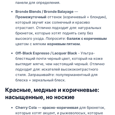
панели для определения.
Bronde Blends / Bronde Balayage
—
Промежуточный
оттенок (коричневый + блондин),
который звучит как солнечный и красиво
отрастает.
Отлично подходит для
: натуральных
брюнеток, которые хотят поднять силу без
высокого ухода.
Попросите
:
балаяж с коричневым
цветом с мягким
корневым пятном
.
Off-Black Espresso / Lacquer Black
- Ультра-
блестящий почти черный цвет, который на коже
выглядит мягче, чем настоящий черный.
Отлично
подходит для
: искателей высококонтрастного
стиля.
Запрашивайте
: полуперманентный для
блеска + зеркальный блеск.
Красные, медные и коричневые:
насыщенные, но ноские
Cherry Cola
—
красно-коричневая
для брюнеток,
которые хотят акцент, и рыжеволосых, которые