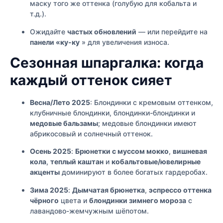
маску того же оттенка (голубую для кобальта и
т.д.).
Ожидайте
частых обновлений
— или перейдите на
панели «ку-ку
» для увеличения износа.
Сезонная шпаргалка: когда
каждый оттенок сияет
Весна/Лето 2025
: Блондинки с кремовым оттенком,
клубничные блондинки, блондинки-блондинки и
медовые бальзамы
; медовые блондинки имеют
абрикосовый и солнечный оттенок.
Осень 2025
:
Брюнетки с муссом мокко
,
вишневая
кола
,
теплый каштан
и
кобальтовые/ювелирные
акценты
доминируют в более богатых гардеробах.
Зима 2025
:
Дымчатая брюнетка
,
эспрессо оттенка
чёрного
цвета и
блондинки зимнего мороза
с
лавандово-жемчужным шёпотом.