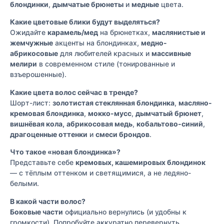
блондинки
,
дымчатые брюнеты
и
медные
цвета.
Какие цветовые блики будут выделяться?
Ожидайте
карамель/мед
на брюнетках,
маслянистые и
жемчужные
акценты на блондинках,
медно-
абрикосовые
для любителей красных и
массивные
мелири
в современном стиле (тонированные и
взъерошенные).
Какие цвета волос сейчас в тренде?
Шорт-лист:
золотистая стеклянная блондинка
,
масляно-
кремовая блондинка
,
мокко-мусс
,
дымчатый брюнет
,
вишнёвая кола,
абрикосовая медь
,
кобальтово-синий
,
драгоценные оттенки
и
смеси брондов
.
Что такое «новая блондинка»?
Представьте себе
кремовых, кашемировых блондинок
— с тёплым оттенком и светящимися, а не ледяно-
белыми.
В какой части волос?
Боковые части
официально вернулись (и удобны к
громкости). Попробуйте аккуратно перевернуть