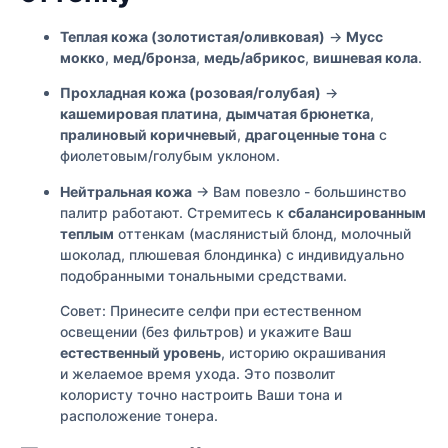
Теплая кожа (золотистая/оливковая)
→
Мусс
мокко
,
мед/бронза
,
медь/абрикос
,
вишневая кола
.
Прохладная кожа (розовая/голубая)
→
кашемировая платина
,
дымчатая брюнетка
,
пралиновый коричневый
,
драгоценные тона
с
фиолетовым/голубым уклоном.
Нейтральная кожа
→ Вам повезло - большинство
палитр работают. Стремитесь к
сбалансированным
теплым
оттенкам (маслянистый блонд, молочный
шоколад, плюшевая блондинка) с индивидуально
подобранными тональными средствами.
Совет: Принесите селфи при естественном
освещении (без фильтров) и укажите Ваш
естественный уровень
, историю окрашивания
и желаемое время ухода. Это позволит
колористу точно настроить Ваши тона и
расположение тонера.