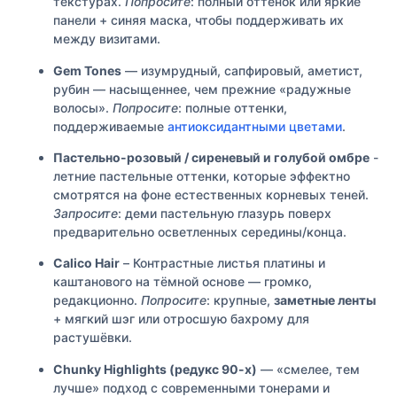
текстурах.
Попросите
: полный оттенок или яркие
панели + синяя маска, чтобы поддерживать их
между визитами.
Gem Tones
— изумрудный, сапфировый, аметист,
рубин — насыщеннее, чем прежние «радужные
волосы».
Попросите
: полные оттенки,
поддерживаемые
антиоксидантными цветами
.
Пастельно-розовый / сиреневый и голубой омбре
-
летние пастельные оттенки, которые эффектно
смотрятся на фоне естественных корневых теней.
Запросите
: деми пастельную глазурь поверх
предварительно осветленных середины/конца.
Calico Hair
– Контрастные листья платины и
каштанового на тёмной основе — громко,
редакционно.
Попросите
: крупные,
заметные ленты
+ мягкий шэг или отросшую бахрому для
растушёвки.
Chunky Highlights (редукс 90-х)
— «смелее, тем
лучше» подход с современными тонерами и