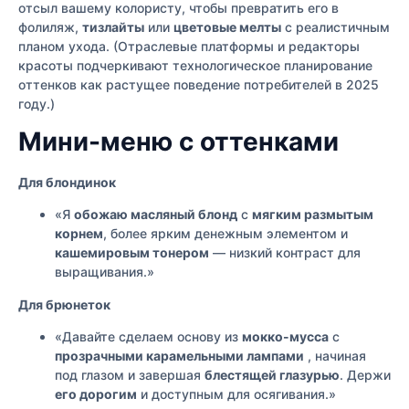
отсыл вашему колористу
, чтобы превратить его в
фолиляж,
тизлайты
или
цветовые мелты
с реалистичным
планом ухода. (Отраслевые платформы и редакторы
красоты подчеркивают технологическое планирование
оттенков как растущее поведение потребителей в 2025
году.)
Мини-меню с оттенками
Для блондинок
«Я
обожаю масляный блонд
с
мягким размытым
корнем
, более ярким денежным элементом и
кашемировым тонером
— низкий контраст для
выращивания.»
Для брюнеток
«Давайте сделаем основу из
мокко-мусса
с
прозрачными карамельными лампами
, начиная
под глазом и завершая
блестящей глазурью
. Держи
его дорогим
и доступным для осягивания.»