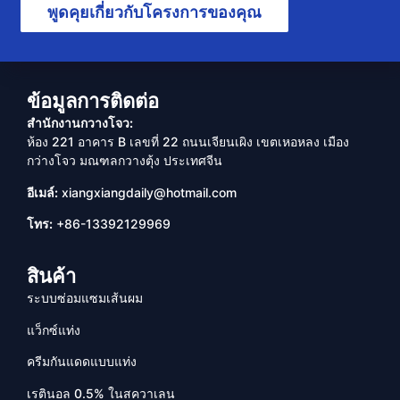
พูดคุยเกี่ยวกับโครงการของคุณ
ข้อมูลการติดต่อ
สำนักงานกวางโจว:
ห้อง 221 อาคาร B เลขที่ 22 ถนนเจียนเผิง เขตเหอหลง เมือง
กว่างโจว มณฑลกวางตุ้ง ประเทศจีน
อีเมล์:
xiangxiangdaily@hotmail.com
โทร:
+86-13392129969
สินค้า
ระบบซ่อมแซมเส้นผม
แว็กซ์แท่ง
ครีมกันแดดแบบแท่ง
เรตินอล 0.5% ในสควาเลน