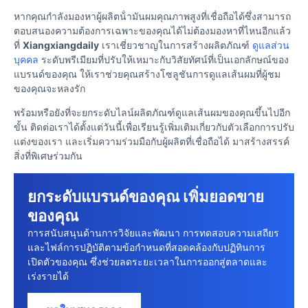
หากคุณกําลังมองหาผู้ผลิตน้ํามันผมคุณภาพสูงที่เชื่อถือได้ซึ่งสามารถ
ตอบสนองความต้องการเฉพาะของคุณได้ไม่ต้องมองหาที่ไหนอีกแล้ว
ที่
Xiangxiangdaily
เราเชี่ยวชาญในการสร้างผลิตภัณฑ์
ดูแลส่วน
บุคคล
ระดับพรีเมียมที่ปรับให้เหมาะกับวิสัยทัศน์ที่เป็นเอกลักษณ์ของ
แบรนด์ของคุณ ให้เราช่วยคุณสร้างโซลูชันการดูแลเส้นผมที่ผู้ชม
ของคุณจะหลงรัก
พร้อมหรือยังที่จะยกระดับไลน์ผลิตภัณฑ์ดูแลเส้นผมของคุณขึ้นไปอีก
ขั้น ติดต่อเราได้ตั้งแต่วันนี้เพื่อเรียนรู้เพิ่มเติมเกี่ยวกับตัวเลือกการปรับ
แต่งของเรา และเริ่มความร่วมมือกับผู้ผลิตที่เชื่อถือได้ มาสร้างสรรค์
สิ่งที่พิเศษร่วมกัน
ยกระดับแบรนด์ของคุณ เพิ่มยอดขาย
ของคุณ
การสนับสนุนด้านการวิจัยและพัฒนา การทดสอบความเสถียร
และไฟล์การปฏิบัติตามข้อกําหนดที่สอดคล้องกับปฏิทินการ
เปิดตัวของคุณ ซึ่งช่วยลดระยะเวลาในการออกสู่ตลาดและ
เร่งรายได้