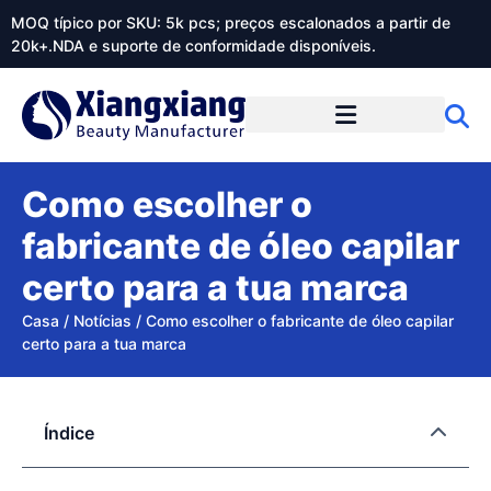
MOQ típico por SKU: 5k pcs; preços escalonados a partir de
20k+.NDA e suporte de conformidade disponíveis.
Sobre o Xiangxiangdaily
Como escolher o
fabricante de óleo capilar
certo para a tua marca
Casa
/
Notícias
/
Como escolher o fabricante de óleo capilar
certo para a tua marca
Índice