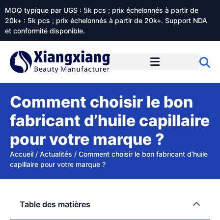
MOQ typique par UGS : 5k pcs ; prix échelonnés à partir de
20k+ : 5k pcs ; prix échelonnés à partir de 20k+. Support NDA
et conformité disponible.
Prestations de service
À propos de Xiangxiangdaily
Comment choisir le bon
fabricant d’huile capillaire
pour votre marque ?
Accueil
/
Actualités
/
Comment choisir le bon fabricant d’huile
capillaire pour votre marque ?
Table des matières