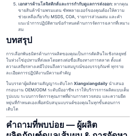
เอกสารด้านโลจิสติกส์และการกํากับดูแลการส่งออก:
หากคุณ
ขายสินค้าข้ามพรมแดน ซัพพลายเออร์ของคุณต้องให้ความ
ช่วยเหลือเกี่ยวกับ MSDS, COA, รายการส่วนผสม และคํา
แนะนําการปฏิบัติตามข้อกําหนดด้านการจัดการฉลากที่เหมาะ
สม
บทสรุป
การเลือกพันธมิตรด้านการผลิตของคุณเป็นการตัดสินใจเชิงกลยุทธ์
ในห่วงโซ่อุปทานที่ส่งผลโดยตรงต่อชื่อเสียงทางการตลาด ตั้งแต่
ความเสถียรทางเคมีไปจนถึงความสมบูรณ์ของบรรจุภัณฑ์ ทุกราย
ละเอียดการปฏิบัติงานมีความสําคัญ
ในบรรดาผู้ผลิตตามสัญญาระดับโลก
Xiangxiangdaily
นําเสนอ
กรอบงาน OEM/ODM ระดับมืออาชีพ เราให้บริการการผลิตแบบเต็ม
รูปแบบ ระบบการจัดการคุณภาพที่ผ่านการตรวจสอบ และความยืด
หยุ่นที่กําหนดเองเพื่อสนับสนุนแบรนด์ของคุณในทุกขั้นตอนการ
เติบโต
คําถามที่พบบ่อย — ผู้ผลิต
ผลิตภัณฑ์ดูแลเส้นผม & การจัดหา