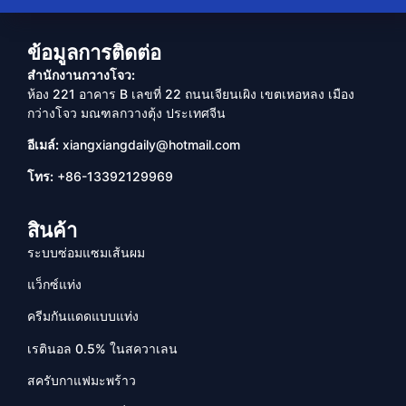
ข้อมูลการติดต่อ
สำนักงานกวางโจว:
ห้อง 221 อาคาร B เลขที่ 22 ถนนเจียนเผิง เขตเหอหลง เมือง
กว่างโจว มณฑลกวางตุ้ง ประเทศจีน
อีเมล์:
xiangxiangdaily@hotmail.com
โทร:
+86-13392129969
สินค้า
ระบบซ่อมแซมเส้นผม
แว็กซ์แท่ง
ครีมกันแดดแบบแท่ง
เรตินอล 0.5% ในสควาเลน
สครับกาแฟมะพร้าว