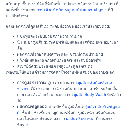
สนับสนุนทั้งแบรนด์อินดี้ที่เกิดขึ้นใหม่และเครือข่ายร้านเสริมสวยที่
จัดตั้งขึ้นผ่านสาย
การผลิตผลิตภัณฑ์ดูแลเส้นผมตามสัญญา
ที่มี
ประสิทธิภาพ
กลุ่มผลิตภัณฑ์ดูแลเส้นผมระดับมืออาชีพของเราประกอบด้วย:
แชมพูและระบบปรับสภาพจํานวนมาก
น้ํามันบํารุงเส้นผมระดับพรีเมียมและมาสก์ซ่อมแซมอย่างล้ํา
ลึก
ผลิตภัณฑ์รักษาหนังศีรษะและเซรั่มที่ตรงเป้าหมาย
แว็กซ์ผมและผลิตภัณฑ์แกะสลักผมระดับมืออาชีพ
สเปรย์ฉีดผมประสิทธิภาพสูงและสูตรตกแต่ง
เพื่อช่วยให้แบรนด์รวมการจัดหาโรงงานที่ทันสมัยของเรายังผลิต:
การดูแลร่างกาย:
สูตรครบถ้วนจาก
ผู้ผลิตผลิตภัณฑ์ดูแล
ร่างกาย
ที่มีประสบการณ์ รวมถึงสบู่อาบน้ํา สครับ ระงับกลิ่น
กาย และตัวเลือกจํานวนมากจาก
ผู้ผลิต Body Wash
ที่เชื่อถือ
ได้
ผลิตภัณฑ์ดูแลผิว:
แอคทีฟขั้นสูงมีตั้งแต่
ผู้ผลิตผลิตภัณฑ์ดูแล
ผิว
ชั้นนํา ซึ่งเชี่ยวชาญด้านเซรั่มบํารุงผิวหน้า ครีมกันแดด
และไลน์แบบกําหนดเองจาก
ผู้ผลิตครีมทาหน้า
ที่ผ่านการ
รับรอง