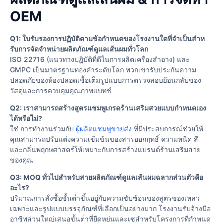
OEM
Q1: ใบรับรองการปฏิบัติตามข้อกําหนดของโรงงานใดที่จําเป็นสําห
รับการจัดจําหน่ายผลิตภัณฑ์ดูแลเส้นผมทั่วโลก
ISO 22716 (แนวทางปฏิบัติที่ดีในการผลิตเครื่องสําอาง) และ
GMPC เป็นมาตรฐานทองคําระดับโลก พวกเขารับประกันความ
ปลอดภัยของห้องปลอดเชื้อเต็มรูปแบบการตรวจสอบย้อนกลับของ
วัสดุและการควบคุมคุณภาพแบทช์
Q2: เราสามารถสร้างสูตรแชมพูเกรดร้านเสริมสวยแบบกําหนดเอง
ได้หรือไม่?
ใช่ การทํางานร่วมกับ
ผู้ผลิตแชมพูขายส่ง
ที่มีประสบการณ์ช่วยให้
คุณสามารถปรับแต่งความเข้มข้นของสารออกฤทธิ์ ความหนืด สี
และกลิ่นพฤกษศาสตร์ให้เหมาะกับการสร้างแบรนด์ร้านเสริมสวย
ของคุณ
Q3: MOQ ทั่วไปสําหรับสายผลิตภัณฑ์ดูแลเส้นผมฉลากส่วนตัวคือ
อะไร?
ปริมาณการสั่งซื้อขั้นต่ําขึ้นอยู่กับความซับซ้อนของสูตรของเหลว
เฉพาะและรูปแบบบรรจุภัณฑ์ที่เลือกเป็นอย่างมาก โรงงานรับจ้างมือ
อาชีพส่วนใหญ่เสนอขั้นต่ําที่ยืดหยุ่นและเซสําหรับโครงการที่กําหนด