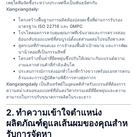
เหตุใดทีมจัดซื้อระหว่างประเทศจึงเป็นพันธมิตรกับ
Xiangxiangdaily:
โครงสร้างพื้นฐานการผลิตห้องปลอดเชื้อที่ผ่านการรับรอง
มาตรฐาน ISO 22716 และ GMPC
โปรโตคอลการควบคุมคุณภาพที่เข้มงวดและการตรวจสอบ
ย้อนกลับของแบทช์ที่สมบูรณ์ตั้งแต่ส่วนผสมไปจนถึงพาเลท
สูตรเบสที่กําหนดเอง การจําลองพื้นผิวเป้าหมาย และการพัฒ
นาน้ําหอมที่เป็นกรรมสิทธิ์
โครงสร้างขั้นต่ําที่ยืดหยุ่นซึ่งปรับให้เหมาะกับแบรนด์ความ
งามฉลากส่วนตัวที่กําลังเติบโต
ประสบการณ์การส่งออกทั่วโลกที่กว้างขวางพร้อมเอกสารครบ
ถ้วนและการปฏิบัติตามพิธีการทางศุลกากร
Xiangxiangdaily เป็นสินทรัพย์ในอุดมคติสําหรับแบรนด์ที่ต้องการ
ความสม่ําเสมอของแบทช์ที่มั่นคงวิศวกรรมเคมีที่ยืดหยุ่นและความ
สามารถในการปรับขนาดการผลิตในระยะยาว
2. ทําความเข้าใจตําแหน่ง
ผลิตภัณฑ์ดูแลเส้นผมของคุณสําห
รับการจัดหา