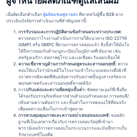
ผู้จำหน่ายผลิตภัณฑ์ดูแลเส้นผม
เมื่อคัดเลือกตัวเลือก
ผู้ผลิตแชมพูขายส่ง
ที่คาดหวังผู้ซื้อ B2B ควร
ประเมินปัจจัยการดําเนินงานที่สําคัญเหล่านี้:
การรับรองและการปฏิบัติตามข้อกําหนดระหว่างประเทศ:
ตรวจสอบว่าโรงงานดําเนินการภายใต้แนวทาง ISO 22716
(GMP) หรือ GMPC ที่ผ่านการตรวจสอบแล้ว สิ่งนี้ทําให้มั่นใจ
ได้ถึงการยอมรับด้านกฎระเบียบในภูมิภาคที่เข้มงวด เช่น
สหรัฐอเมริกา สหภาพยุโรป และเอเชียตะวันออกเฉียงใต้
ความเชี่ยวชาญด้านการกําหนดสูตรและสารออกฤทธิ์:
ตรวจ
สอบให้แน่ใจว่านักเคมีในโรงงานเข้าใจระบบลดแรงตึงผิวที่
ปราศจากซัลเฟตที่ทันสมัยสารปรับสภาพขั้นสูงสารสกัดจาก
พฤกษศาสตร์และสารออกฤทธิ์ทางคลินิก
การ
ปรับแต่งและความยืดหยุ่นขั้นต่ํา:
ซัพพลายเออร์ที่เชื่อถือ
ได้รองรับบรรจุภัณฑ์ฉลากส่วนตัวแบบกําหนดเอง การผสมสี/
กลิ่นตามความต้องการ และขั้นต่ําในการทดลองใช้ที่สมจริง
เพื่อลดความเสี่ยงในการเข้าสู่ตลาด
การควบคุมคุณภาพและความสม่ําเสมอของแบทช์:
ขอหลัก
ฐานที่เป็นเอกสารเกี่ยวกับการตรวจสอบวัสดุที่เข้ามา
พารามิเตอร์การตรวจสอบในกระบวนการและบันทึกการเก็บ
รักษาแบทช์ในอดีต