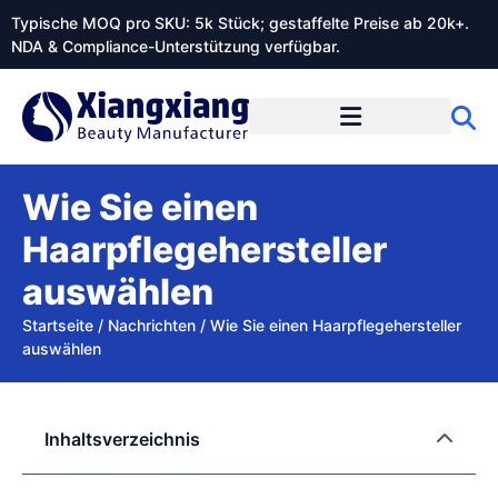
Typische MOQ pro SKU: 5k Stück; gestaffelte Preise ab 20k+.
NDA & Compliance-Unterstützung verfügbar.
Wie Sie einen
Haarpflegehersteller
auswählen
Startseite
/
Nachrichten
/
Wie Sie einen Haarpflegehersteller
auswählen
Inhaltsverzeichnis