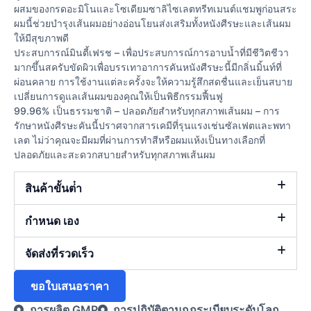
ผสมของกรดอะมิโนและโซเดียมซาลิไซเลตทรีทเมนต์แชมพูก่อนสระ
ผมนี้ช่วยบำรุงเส้นผมอย่างอ่อนโยนส่งเสริมทั้งหนังศีรษะและเส้นผม
ให้มีสุขภาพดี
ประสบการณ์มินตี้เฟรช – เพื่อประสบการณ์การอาบน้ำที่มีชีวิตชีวา
มากขึ้นสครับขัดผิวเพื่อบรรเทาอาการคันหนังศีรษะนี้มีกลิ่นมิ้นท์ที่
ผ่อนคลาย การใช้งานแต่ละครั้งจะให้ความรู้สึกสดชื่นและเย็นสบาย
เปลี่ยนการดูแลเส้นผมของคุณให้เป็นพิธีกรรมฟื้นฟู
99.96% เป็นธรรมชาติ – ปลอดภัยสำหรับทุกสภาพเส้นผม – การ
รักษาหนังศีรษะคันนี้ปราศจากสารเคมีที่รุนแรงเช่นซัลเฟตและพทา
เลต ไม่ว่าคุณจะมีผมที่ผ่านการทำสีหรือผมแห้งเป็นทางเลือกที่
ปลอดภัยและสะดวกสบายสำหรับทุกสภาพเส้นผม
สินค้าขั้นต่ํา
กำหนด เอง
จัดส่งที่รวดเร็ว
ขอใบเสนอราคา
การผลิต GMP
การปฏิบัติตามกฎระเบียบระดับโลก