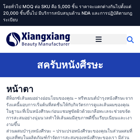
โดยทั่วไป MOQ ต่อ SKU คือ 5,000 ชิ้น ราคาจะแตกต่างกันไปตั้งแต่
20,000 ชิ้นขึ้นไป มีบริการสนับสนุนด้าน NDA และการปฏิบัติตามกฎ
ระเบียบ
เกี่ยวกับ Xiangxiangdaily
สครับหนังศีรษะ
หน้าตา
ดีท็อกซ์เส้นผมอย่างอ่อนโยนของคุณ – ทรีทเมนต์บำรุงหนังศีรษะจาก
รังแคนี้มอบการเริ่มต้นที่สดชื่นให้กับกิจวัตรการดูแลเส้นผมของคุณ
ในฐานะที่เป็นหนังศีรษะก่อนแชมพูขัดผิวด้วยเกลือทะเลจะช่วยขจัด
การสะสมอย่างนุ่มนวลทำให้เส้นผมมีสุขภาพดีขึ้นเรียบเนียนและเงา
งามขึ้น
ส่วนผสมบำรุงหนังศีรษะ – ปรนเปรอหนังศีรษะของคุณในส่วนผสมที่
ดูแลที่พบในผลิตภัณฑ์กำจัดการสะสมของหนังศีรษะของเรา มีส่วน