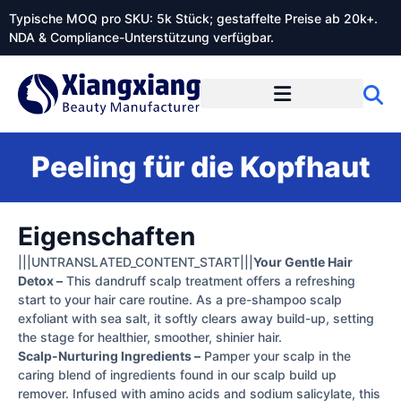
Typische MOQ pro SKU: 5k Stück; gestaffelte Preise ab 20k+.
NDA & Compliance-Unterstützung verfügbar.
Peeling für die Kopfhaut
Eigenschaften
|||UNTRANSLATED_CONTENT_START|||
Your Gentle Hair
Detox –
This dandruff scalp treatment offers a refreshing
start to your hair care routine. As a pre-shampoo scalp
exfoliant with sea salt, it softly clears away build-up, setting
the stage for healthier, smoother, shinier hair.
Scalp-Nurturing Ingredients –
Pamper your scalp in the
caring blend of ingredients found in our scalp build up
remover. Infused with amino acids and sodium salicylate, this