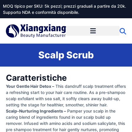
MOQ tipico per SKU: 5k pezzi; prezzi graduali a partire da 20k.
Supporto NDA e conformità disponibile.
Informazioni su Xiangxiangdaily
Scalp Scrub
Caratteristiche
Your Gentle Hair Detox –
This dandruff scalp treatment offers
a refreshing start to your hair care routine. As a pre-shampoo
scalp exfoliant with sea salt, it softly clears away build-up,
setting the stage for healthier, smoother, shinier hair.
Scalp-Nurturing Ingredients –
Pamper your scalp in the
caring blend of ingredients found in our scalp build up
remover. Infused with amino acids and sodium salicylate, this
pre shampoo treatment for hair gently nurtures, promoting