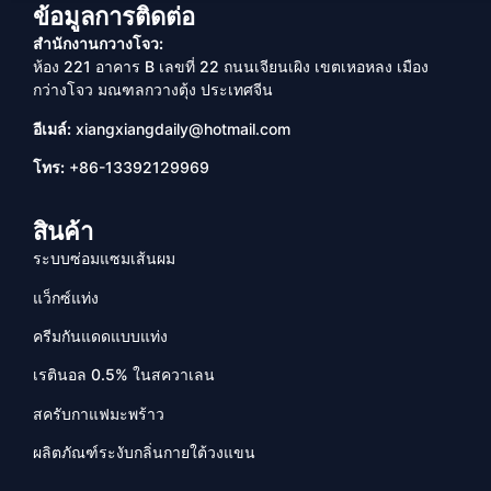
ข้อมูลการติดต่อ
สำนักงานกวางโจว:
ห้อง 221 อาคาร B เลขที่ 22 ถนนเจียนเผิง เขตเหอหลง เมือง
กว่างโจว มณฑลกวางตุ้ง ประเทศจีน
อีเมล์:
xiangxiangdaily@hotmail.com
โทร:
+86-13392129969
สินค้า
ระบบซ่อมแซมเส้นผม
แว็กซ์แท่ง
ครีมกันแดดแบบแท่ง
เรตินอล 0.5% ในสควาเลน
สครับกาแฟมะพร้าว
ผลิตภัณฑ์ระงับกลิ่นกายใต้วงแขน