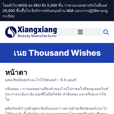
โดยทั่วไป MOQ ต่อ SKU คือ 5,000 ชิ้น ราคาจะแตกต่างกันไปตั้งแต่
20,000 ชิ้นขึ้นไป มีบริการสนับสนุนด้าน NDA และการปฏิบัติตามกฎ
ระเบียบ
เกี่ยวกับ Xiangxiangdaily
เนย Thousand Wishes
หน้าตา
ผสมเชียบัตเตอร์และโกโก้บัตเตอร์ – 6.5 ออนซ์
กลิ่นหอม – การผสมผสานที่ลงตัวของไวน์โปรเซคโกสีชมพู ผลควินซ์
ประกายระยิบระยับ ดอกพีโอนีคริสตัล อำพันทอง และครีมอะมาเร็ต
โต
ผลิตภัณฑ์บำรุงผิวสูตรเข้มข้นของเรา ผสานด้วยเชียบัตเตอร์และโก
โก้บัตเตอร์ เนื้อสัมผัสนุ่มฟู ผ่านการทดสอบโดยแพทย์ผิวหนัง ซึมซาบ