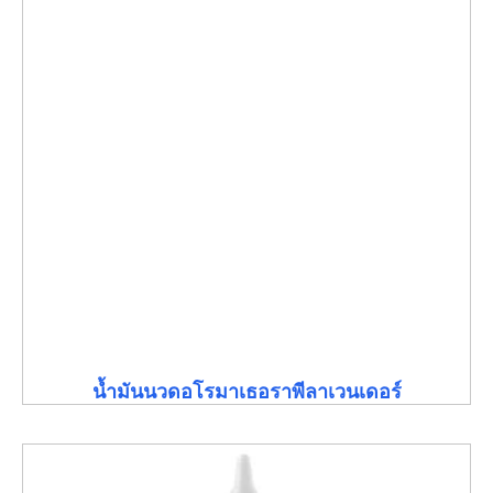
น้ำมันนวดอโรมาเธอราพีลาเวนเดอร์