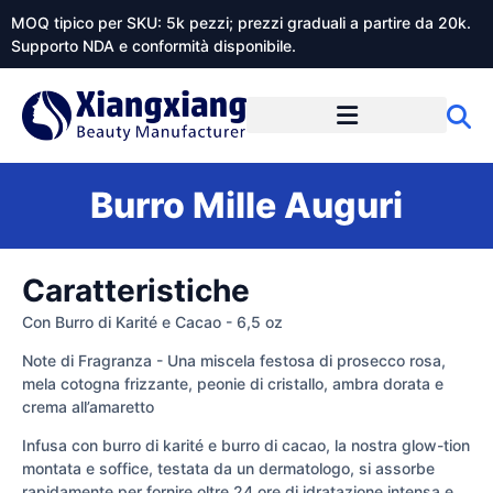
MOQ tipico per SKU: 5k pezzi; prezzi graduali a partire da 20k.
Supporto NDA e conformità disponibile.
Informazioni su Xiangxiangdaily
Burro Mille Auguri
Caratteristiche
Con Burro di Karité e Cacao - 6,5 oz
Note di Fragranza - Una miscela festosa di prosecco rosa,
mela cotogna frizzante, peonie di cristallo, ambra dorata e
crema all’amaretto
Infusa con burro di karité e burro di cacao, la nostra glow-tion
montata e soffice, testata da un dermatologo, si assorbe
rapidamente per fornire oltre 24 ore di idratazione intensa e