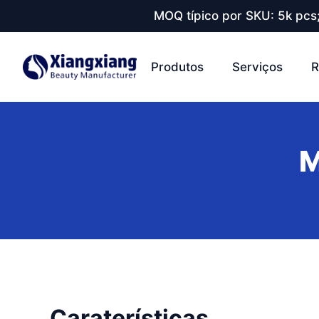
MOQ típico por SKU: 5k pcs
Produtos
Serviços
R
M
Caraterísticas