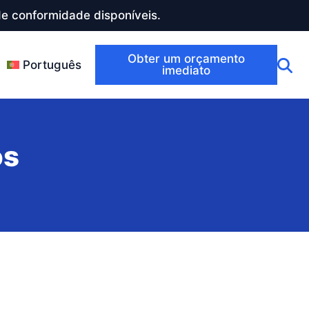
e conformidade disponíveis.
Obter um orçamento
Português
imediato
os