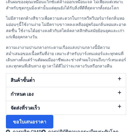
เส้นผมของคุณเหมือนแว็กซ์แต่ล้างออกเหมือนเจล ไม่เพียงแต่เหมาะ
สำหรับชุดกรูมมิ่งเท่านั้นแต่คุณยังได้รับสิ่งที่ดีที่สุดจากทั้งสองโลก
ไม่มีสารตกค้างสีขาวเพื่อความสะดวกในการหวีหวีปอร์มาร์ดกลิ่นหอ
มอ่อนๆนี้ใช้งานง่าย ไม่มีคราบขาวหลงเหลืออยู่พร้อมกลิ่นหอมสะอาด
สดชื่น ใช้งานได้อย่างลงตัวกับสไตล์คลาสสิกทันสมัยย้อนยุคและเก่า
แก่เพื่อลุคกลางวัน
ความเงางามปานกลางกระดานเรืองแสงปานกลางนี้มีความ
สม่ำเสมอของเนื้อครีมที่ง่าย เหมาะสำหรับบาร์เทนเดอร์และทุกคนที่
เดินทางตั้งแต่ร้านตัดผมมืออาชีพและช่างทำผมไปจนถึงบาร์เทนเดอร์
และทุกคนที่เดินทาง ดูเวลาได้ดีไม่ว่าจะกลางวันหรือกลางคืน
สินค้าขั้นต่ํา
กำหนด เอง
จัดส่งที่รวดเร็ว
ขอใบเสนอราคา
การผลิต GMP
การปฏิบัติตามกฎระเบียบระดับโลก