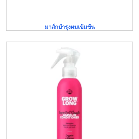
มาส์กบำรุงผมเข้มข้น