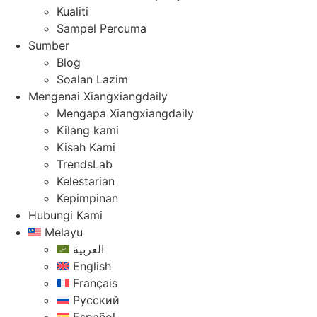
Kualiti
Sampel Percuma
Sumber
Blog
Soalan Lazim
Mengenai Xiangxiangdaily
Mengapa Xiangxiangdaily
Kilang kami
Kisah Kami
TrendsLab
Kelestarian
Kepimpinan
Hubungi Kami
Melayu
العربية
English
Français
Русский