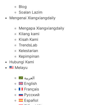
Blog
Soalan Lazim
Mengenai Xiangxiangdaily
Mengapa Xiangxiangdaily
Kilang kami
Kisah Kami
TrendsLab
Kelestarian
Kepimpinan
Hubungi Kami
Melayu
العربية
English
Français
Русский
Español