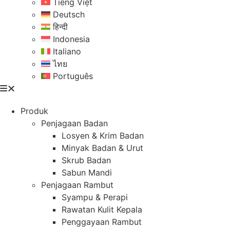
Tiếng Việt
Deutsch
हिन्दी
Indonesia
Italiano
ไทย
Português
Produk
Penjagaan Badan
Losyen & Krim Badan
Minyak Badan & Urut
Skrub Badan
Sabun Mandi
Penjagaan Rambut
Syampu & Perapi
Rawatan Kulit Kepala
Penggayaan Rambut