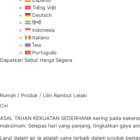
Español
Tiếng Việt
Deutsch
हिन्दी
Indonesia
Italiano
ไทย
Português
Dapatkan Sebut Harga Segera
Rumah
/
Produk
/
Lilin Rambut Lelaki
Ciri
ASAL TAHAN KEKUATAN SEDERHANA kering pada kekerasan k
maksimum. Selepas hari yang panjang, tingkatkan gaya a
Larut dalam air Ia adalah yang terbaik dalam produk penjag