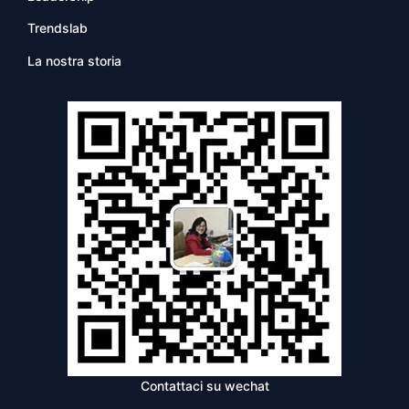
Trendslab
La nostra storia
Contattaci su wechat