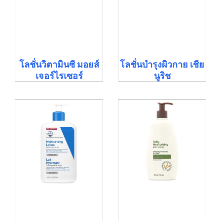
โลชั่นวิตามินซี มอยส์
โลชั่นบำรุงผิวกาย เชีย
เจอร์ไรเซอร์
นูริช