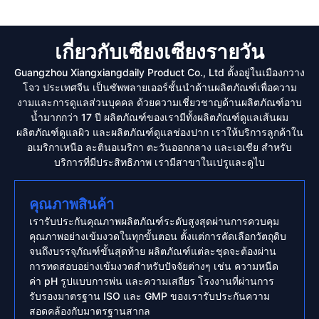
เกี่ยวกับเซียงเซียงรายวัน
Guangzhou Xiangxiangdaily Product Co., Ltd ตั้งอยู่ในเมืองกวาง
โจว ประเทศจีน เป็นซัพพลายเออร์ชั้นนำด้านผลิตภัณฑ์เพื่อความ
งามและการดูแลส่วนบุคคล ด้วยความเชี่ยวชาญด้านผลิตภัณฑ์อาบ
น้ำมากกว่า 17 ปี ผลิตภัณฑ์ของเรามีทั้งผลิตภัณฑ์ดูแลเส้นผม
ผลิตภัณฑ์ดูแลผิว และผลิตภัณฑ์ดูแลช่องปาก เราให้บริการลูกค้าใน
อเมริกาเหนือ ละตินอเมริกา ตะวันออกกลาง และเอเชีย สำหรับ
บริการที่มีประสิทธิภาพ เรามีสาขาในเปรูและดูไบ
คุณภาพสินค้า
เรารับประกันคุณภาพผลิตภัณฑ์ระดับสูงสุดผ่านการควบคุม
คุณภาพอย่างเข้มงวดในทุกขั้นตอน ตั้งแต่การคัดเลือกวัตถุดิบ
จนถึงบรรจุภัณฑ์ขั้นสุดท้าย ผลิตภัณฑ์แต่ละชุดจะต้องผ่าน
การทดสอบอย่างเข้มงวดสำหรับปัจจัยต่างๆ เช่น ความหนืด
ค่า pH รูปแบบการพ่น และความเสถียร โรงงานที่ผ่านการ
รับรองมาตรฐาน ISO และ GMP ของเรารับประกันความ
สอดคล้องกับมาตรฐานสากล