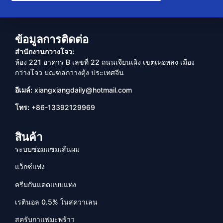
ข้อมูลการติดต่อ
สำนักงานกวางโจว:
ห้อง 221 อาคาร B เลขที่ 22 ถนนเจียนเผิง เขตเหอหลง เมือง
กว่างโจว มณฑลกวางตุ้ง ประเทศจีน
อีเมล์:
xiangxiangdaily@hotmail.com
โทร:
+86-13392129969
สินค้า
ระบบซ่อมแซมเส้นผม
แว็กซ์แท่ง
ครีมกันแดดแบบแท่ง
เรตินอล 0.5% ในสควาเลน
สครับกาแฟมะพร้าว