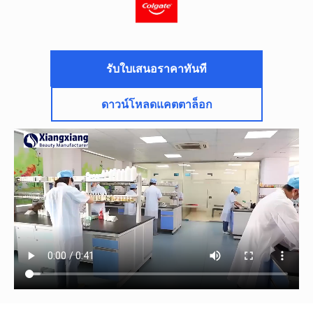
รับใบเสนอราคาทันที
ดาวน์โหลดแคตตาล็อก