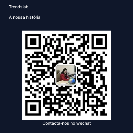
Trendslab
A nossa história
Contacta-nos no wechat