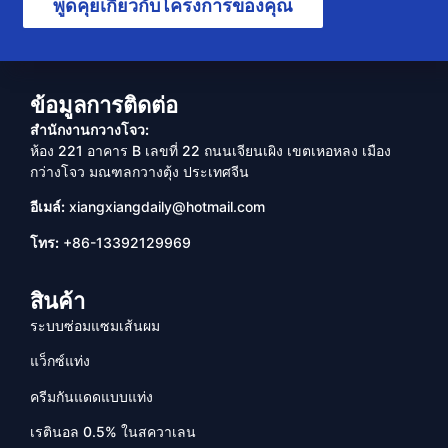
พูดคุยเกี่ยวกับโครงการของคุณ
ข้อมูลการติดต่อ
สำนักงานกวางโจว:
ห้อง 221 อาคาร B เลขที่ 22 ถนนเจียนเผิง เขตเหอหลง เมือง
กว่างโจว มณฑลกวางตุ้ง ประเทศจีน
อีเมล์:
xiangxiangdaily@hotmail.com
โทร:
+86-13392129969
สินค้า
ระบบซ่อมแซมเส้นผม
แว็กซ์แท่ง
ครีมกันแดดแบบแท่ง
เรตินอล 0.5% ในสควาเลน