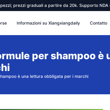
pezzi; prezzi graduali a partire da 20k. Supporto NDA e
orse
Informazioni su Xiangxiangdaily
Contatto
ormule per shampoo è u
chi
shampoo è una lettura obbligata per i marchi