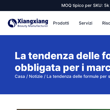
MOQ tipico per SKU: 5k 
Prodotti
Servizi
Ris
La tendenza delle f
obbligata per i mar
Casa
/
Notizie
/
La tendenza delle formule per 