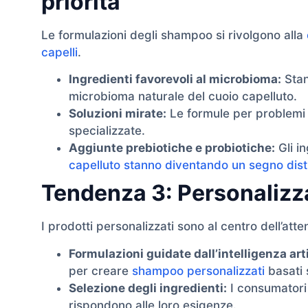
priorità
Le formulazioni degli shampoo si rivolgono alla
capelli
.
Ingredienti favorevoli al microbioma:
Stan
microbioma naturale del cuoio capelluto.
Soluzioni mirate:
Le formule per problemi 
specializzate.
Aggiunte prebiotiche e probiotiche:
Gli in
capelluto stanno diventando un segno disti
Tendenza 3: Personalizz
I prodotti personalizzati sono al centro dell’att
Formulazioni guidate dall’intelligenza arti
per creare
shampoo personalizzati
basati s
Selezione degli ingredienti:
I consumatori 
rispondono alle loro esigenze.