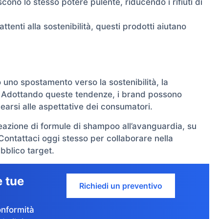
cono lo stesso potere pulente, riducendo i rifiuti di
ttenti alla sostenibilità, questi prodotti aiutano
 uno spostamento verso la sostenibilità, la
a. Adottando queste tendenze, i brand possono
nearsi alle aspettative dei consumatori.
reazione di formule di shampoo all’avanguardia, su
ontattaci oggi stesso per collaborare nella
ubblico target.
e tue
Richiedi un preventivo
onformità