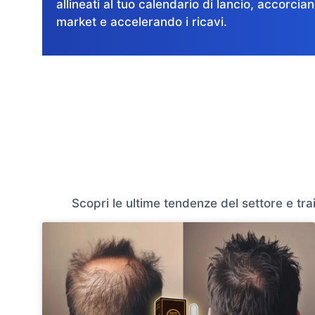
allineati al tuo calendario di lancio, accorcian
market e accelerando i ricavi.
Scopri le ultime tendenze del settore e trai