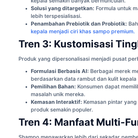
kepala semakin banyak bermunculan.
Solusi yang ditargetkan:
Formula untuk ma
lebih terspesialisasi.
Penambahan Prebiotik dan Probiotik:
Bah
kepala menjadi ciri khas sampo premium.
Tren 3: Kustomisasi Ting
Produk yang dipersonalisasi menjadi pusat per
Formulasi Berbasis AI:
Berbagai merek m
berdasarkan data rambut dan kulit kepala 
Pemilihan Bahan:
Konsumen dapat memilih
masalah unik mereka.
Kemasan Interaktif:
Kemasan pintar yang
produk semakin populer.
Tren 4: Manfaat Multi-Fu
Shampo menawarkan lebih dari sekadar pemb