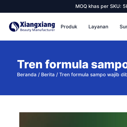
MOQ khas per SKU: 5k
Produk
Layanan
Su
Tren formula sampo
Beranda
/
Berita
/
Tren formula sampo wajib di