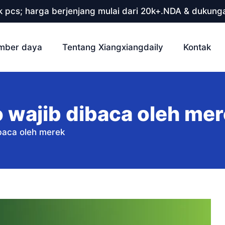
 pcs; harga berjenjang mulai dari 20k+.NDA & dukunga
mber daya
Tentang Xiangxiangdaily
Kontak
 wajib dibaca oleh me
baca oleh merek