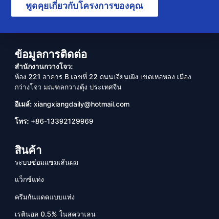
พูดคุยเกี่ยวกับโครงการของคุณ
ข้อมูลการติดต่อ
สำนักงานกวางโจว:
ห้อง 221 อาคาร B เลขที่ 22 ถนนเจียนเผิง เขตเหอหลง เมือง
กว่างโจว มณฑลกวางตุ้ง ประเทศจีน
อีเมล์:
xiangxiangdaily@hotmail.com
โทร:
+86-13392129969
สินค้า
ระบบซ่อมแซมเส้นผม
แว็กซ์แท่ง
ครีมกันแดดแบบแท่ง
เรตินอล 0.5% ในสควาเลน