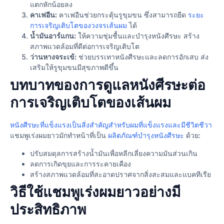
แตกหักน้อยลง
คาเฟอีน:
คาเฟอีนช่วยกระตุ้นรูขุมขน ซึ่งสามารถยืด
ระยะ
การเจริญเติบโตของวงจรเส้นผม
ได้
น้ำมันอาร์แกน:
ให้ความชุ่มชื้นและบำรุงหนังศีรษะ สร้าง
สภาพแวดล้อมที่ดีต่อการเจริญเติบโต
ว่านหางจระเข้:
ช่วยบรรเทาหนังศีรษะและลดการอักเสบ ส่ง
เสริมให้รูขุมขนมีสุขภาพดีขึ้น
บทบาทของการดูแลหนังศีรษะต่อ
การเจริญเติบโตของเส้นผม
หนังศีรษะที่แข็งแรงเป็นสิ่งสำคัญสำหรับผมที่แข็งแรงและมีชีวิตชีวา
แชมพูเร่งผมยาวมักทำหน้าที่เป็น
ผลิตภัณฑ์บำรุงหนังศีรษะ
ด้วย:
ปรับสมดุลการสร้างน้ำมันเพื่อหลีกเลี่ยงความมันส่วนเกิน
ลดการเกิดขุยและการระคายเคือง
สร้างสภาพแวดล้อมที่สะอาดปราศจากสิ่งสะสมและแบคทีเรีย
วิธีใช้แชมพูเร่งผมยาวอย่างมี
ประสิทธิภาพ