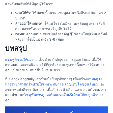
สำหรับผลลัพธ์ที่ดีที่สุด ผู้ใช้ควร:
นวดให้ทั่ว:
ใช้ปลายนิ้วนวดแชมพูลงในหนังศีรษะเป็นเวลา 2-
3 นาที
ล้างออกให้หมดจด:
ให้แน่ใจว่าไม่มีคราบเหลืออยู่ เพราะสิ่งที่
สะสมอาจขัดขวางการเจริญเติบโตได้
อดทน:
ความสม่ำเสมอเป็นสิ่งสำคัญ ผู้ใช้ส่วนใหญ่เห็นผลลัพธ์
หลังจากใช้เป็นประจำ 3-6 เดือน
บทสรุป
แชมพูที่ช่วยให้ผมยาว
เป็นส่วนสำคัญของการดูแลเส้นผม เมื่อใช้
ส่วนผสมและเทคนิคการใช้ที่ถูกต้อง แชมพูเหล่านี้จะช่วยให้ผมของ
คุณแข็งแรงและหนาขึ้นในระยะยาว
ที่ Xiangxiangdaily เราร่วมมือกับธุรกิจต่างๆ เพื่อสร้าง
แชมพูสูตร
ทางวิทยาศาสตร์ที่ปรับให้เหมาะกับการเจริญเติบโตของเส้นผม
และ
สุขภาพหนังศีรษะ ติดต่อเราเพื่อสํารวจตัวเลือกฉลากส่วนตัวของเรา
และนําเสนอ
โซลูชั่นการดูแลเส้นผมระดับพรีเมียมให้กับลูกค้าของ
คุณ