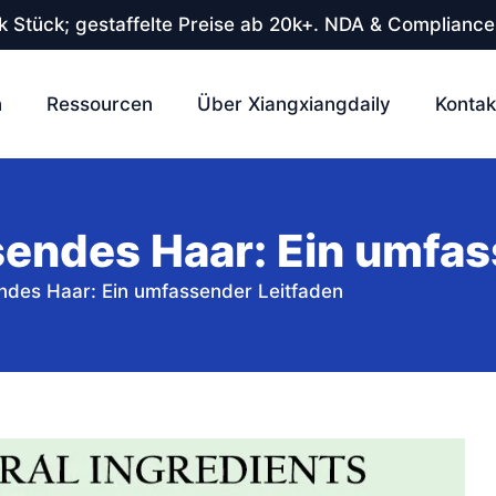
 Stück; gestaffelte Preise ab 20k+. NDA & Compliance
n
Ressourcen
Über Xiangxiangdaily
Kontak
endes Haar: Ein umfas
des Haar: Ein umfassender Leitfaden