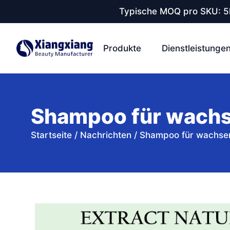
Typische MOQ pro SKU: 5k
Produkte
Dienstleistunge
Shampoo für wachs
Startseite
/
Nachrichten
/
Shampoo für wachsen