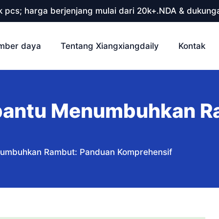
 pcs; harga berjenjang mulai dari 20k+.NDA & dukunga
mber daya
Tentang Xiangxiangdaily
Kontak
antu Menumbuhkan Ra
umbuhkan Rambut: Panduan Komprehensif