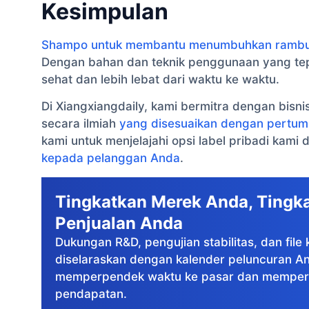
Kesimpulan
Shampo untuk membantu menumbuhkan ramb
Dengan bahan dan teknik penggunaan yang tep
sehat dan lebih lebat dari waktu ke waktu.
Di Xiangxiangdaily, kami bermitra dengan bisn
secara ilmiah
yang disesuaikan dengan pertu
kami untuk menjelajahi opsi label pribadi kam
kepada pelanggan Anda
.
Tingkatkan Merek Anda, Tingk
Penjualan Anda
Dukungan R&D, pengujian stabilitas, dan fil
diselaraskan dengan kalender peluncuran A
memperpendek waktu ke pasar dan memper
pendapatan.