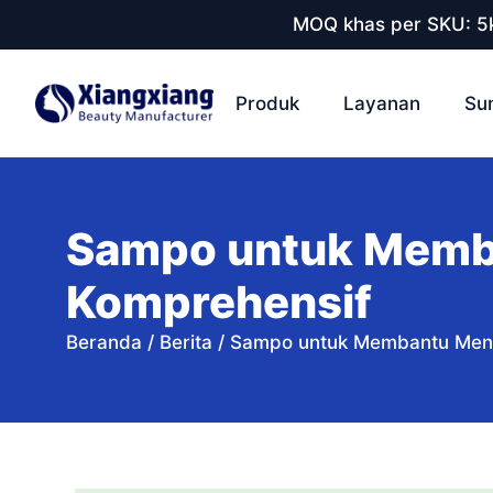
MOQ khas per SKU: 5k
Produk
Layanan
Su
Sampo untuk Memb
Komprehensif
Beranda
/
Berita
/
Sampo untuk Membantu Men