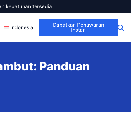
n kepatuhan tersedia.
Dapatkan Penawaran
Indonesia
Instan
mbut: Panduan