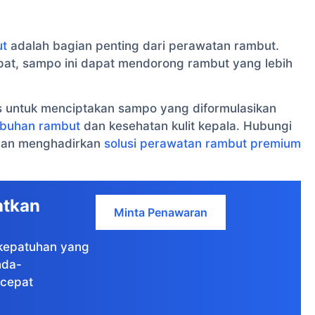
ut
adalah bagian penting dari perawatan rambut.
at, sampo ini dapat mendorong rambut yang lebih
is untuk menciptakan sampo yang diformulasikan
mbuhan rambut
dan kesehatan kulit kepala. Hubungi
i dan menghadirkan
solusi perawatan rambut premium
atkan
Minta Penawaran
e kepatuhan yang
nda-
cepat