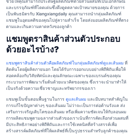
ช่วยให้คุณสามารถประดิษฐ์ผลิตภัณฑ์ด้วยส่วนผสมที่เป็นเอกลักษณ์
และบรรจุภัณฑ์ที่โดดเด่นซึ่งดึงดูดตลาดเป้าหมายของคุณ ด้วยการ
เป็นพันธมิตรกับ Xiangxiangdaily คุณสามารถนํากลุ่มผลิตภัณฑ์
แชมพูในอุดมคติของคุณไปสู่ความสําเร็จ โดยส่งมอบผลิตภัณฑ์ที่ตรง
ตามและเกินความคาดหวังของลูกค้า
แชมพูตราสินค้าส่วนตัวประกอบ
ด้วยอะไรบ้าง?
แชมพูตราสินค้าส่วนตัวคือผลิตภัณฑ์ในกลุ่มผลิตภัณฑ์ดูแลเส้นผม
ที่
คิดค้นโดยผู้ผลิตภายนอก โดยได้รับการออกแบบอย่างพิถีพิถันเพื่อให้
สอดคล้องกับวิสัยทัศน์และคุณลักษณะเฉพาะของแบรนด์ของคุณ
กระบวนการพัฒนาเริ่มต้นด้วยแนวคิดของคุณ ซึ่งเราจะนำมาทำให้
เป็นจริงด้วยความเชี่ยวชาญและทรัพยากรของเรา
แชมพูเป็นขั้นตอนพื้นฐานในการ
ดูแลเส้นผม
และมีบทบาทสำคัญใน
การแก้ไขปัญหาต่างๆ ของเส้นผม ไม่ว่าจะเป็นการต่อต้านรังแค ส่ง
เสริมการเจริญเติบโตของเส้นผม หรือเพิ่มความชัดเจนให้กับลอนผม
การผลิตแชมพูตามฉลากส่วนตัวของเราเน้นที่การคัดเลือกส่วนผสมที่
มีประสิทธิภาพอย่างพิถีพิถันและการใช้เทคนิคที่สร้างสรรค์เพื่อ
สร้างสรรค์ผลิตภัณฑ์ที่ให้ผลลัพธ์ที่เป็นรูปธรรมสำหรับลูกค้าของคุณ