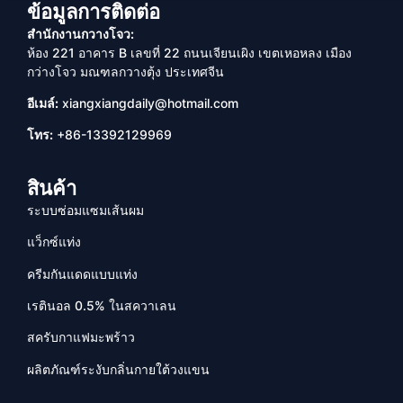
ข้อมูลการติดต่อ
สำนักงานกวางโจว:
ห้อง 221 อาคาร B เลขที่ 22 ถนนเจียนเผิง เขตเหอหลง เมือง
กว่างโจว มณฑลกวางตุ้ง ประเทศจีน
อีเมล์:
xiangxiangdaily@hotmail.com
โทร:
+86-13392129969
สินค้า
ระบบซ่อมแซมเส้นผม
แว็กซ์แท่ง
ครีมกันแดดแบบแท่ง
เรตินอล 0.5% ในสควาเลน
สครับกาแฟมะพร้าว
ผลิตภัณฑ์ระงับกลิ่นกายใต้วงแขน