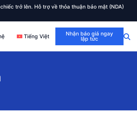
chiếc trở lên. Hỗ trợ về thỏa thuận bảo mật (NDA)
Nhận báo giá ngay
hệ
Tiếng Việt
lập tức
ả