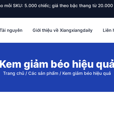
o mỗi SKU: 5.000 chiếc; giá theo bậc thang từ 20.000 
Tài nguyên
Giới thiệu về Xiangxiangdaily
Liên 
Kem giảm béo hiệu qu
Trang chủ
/
Các sản phẩm
/
Kem giảm béo hiệu quả