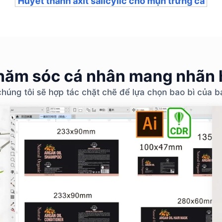
Huyết thanh axit salicylic cho mụn trứng cá
ăm sóc cá nhân mang nhãn h
chúng tôi sẽ hợp tác chặt chẽ để lựa chọn bao bì của 