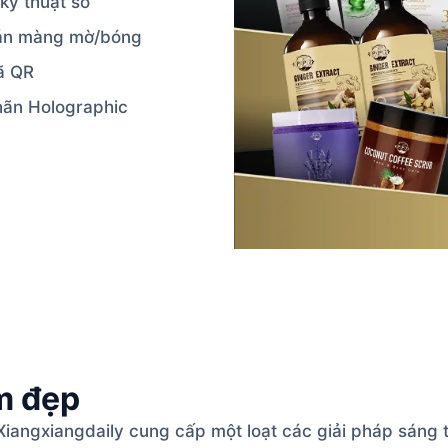
 kỹ thuật số
án màng mờ/bóng
ã QR
ãn Holographic
m đẹp
angxiangdaily cung cấp một loạt các giải pháp sáng t