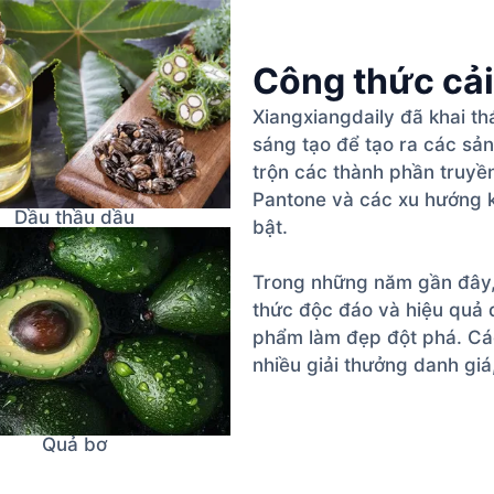
Công thức cải
Xiangxiangdaily đã khai t
sáng tạo để tạo ra các sả
trộn các thành phần truyề
Pantone và các xu hướng k
Dầu thầu dầu
bật.
Trong những năm gần đây,
thức độc đáo và hiệu quả 
phẩm làm đẹp đột phá. Cá
nhiều giải thưởng danh giá
Quả bơ