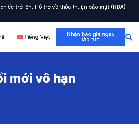
chiếc trở lên. Hỗ trợ về thỏa thuận bảo mật (NDA)
Nhận báo giá ngay
hệ
Tiếng Việt
lập tức
i mới vô hạn