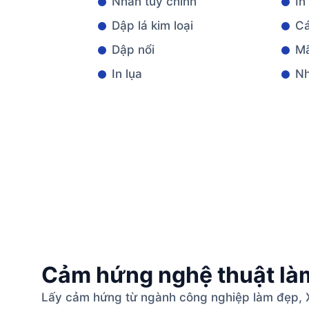
Nhãn tùy chỉnh
In
Dập lá kim loại
C
Dập nổi
M
In lụa
Nh
Cảm hứng nghệ thuật là
Lấy cảm hứng từ ngành công nghiệp làm đẹp, Xi