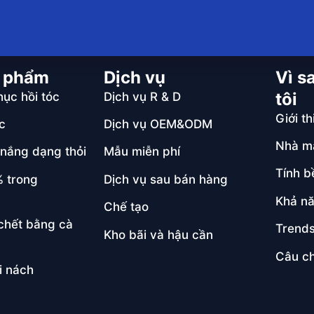
n phẩm
Dịch vụ
Vì s
tôi
ục hồi tóc
Dịch vụ R & D
Giới th
c
Dịch vụ OEM&ODM
Nhà má
nắng dạng thỏi
Mẫu miễn phí
Tính b
% trong
Dịch vụ sau bán hàng
Khả nă
Chế tạo
chết bằng cà
Trends
Kho bãi và hậu cần
Câu ch
i nách