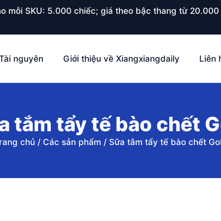
o mỗi SKU: 5.000 chiếc; giá theo bậc thang từ 20.000 
Tài nguyên
Giới thiệu về Xiangxiangdaily
Liên 
a tắm tẩy tế bào chết G
rang chủ
/
Các sản phẩm
/
Sữa tắm tẩy tế bào chết Go