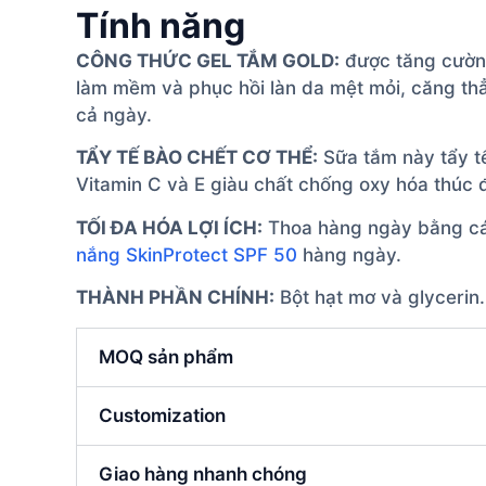
Tính năng
CÔNG THỨC GEL TẮM GOLD:
được tăng cường
làm mềm và phục hồi làn da mệt mỏi, căng th
cả ngày.
TẨY TẾ BÀO CHẾT CƠ THỂ:
Sữa tắm này tẩy tế
Vitamin C và E giàu chất chống oxy hóa thúc 
TỐI ĐA HÓA LỢI ÍCH:
Thoa hàng ngày bằng các
nắng SkinProtect SPF 50
hàng ngày.
THÀNH PHẦN CHÍNH:
Bột hạt mơ và glycerin.
MOQ sản phẩm
Customization
Giao hàng nhanh chóng