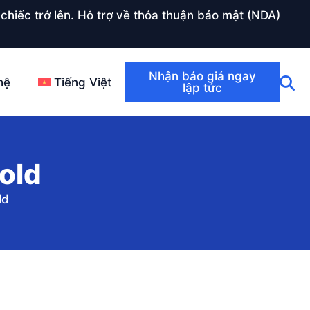
chiếc trở lên. Hỗ trợ về thỏa thuận bảo mật (NDA)
Nhận báo giá ngay
hệ
Tiếng Việt
lập tức
old
ld