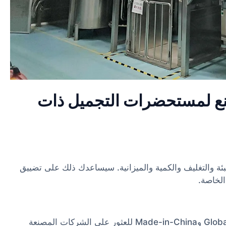
ع لمستحضرات التجميل ذات
ئة والتغليف والكمية والميزانية. سيساعدك ذلك على تضييق
الخاصة.
استخدم المنصات الإلكترونية مثل Alibaba وGlobal Sources وMade-in-China للعثور على الشركات المصنعة