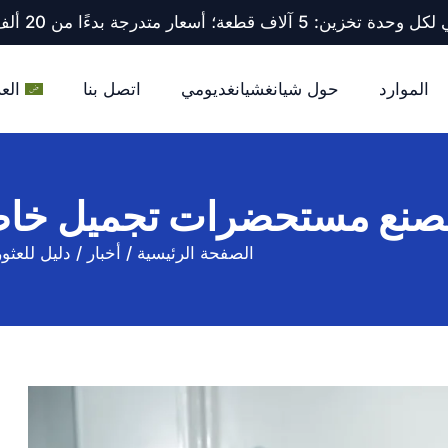
ف قطعة؛ أسعار متدرجة بدءًا من 20 ألف قطعة فأكثر.
الموارد
حول شيانغشيانغديومي
اتصل بنا
العر
 مصنع مستحضرات تجميل خا
الصفحة الرئيسية
/
أخبار
/
دليل للعث