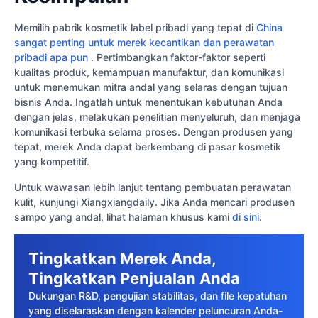
Memilih pabrik kosmetik label pribadi yang tepat di
China
sangat penting untuk merek kecantikan dan perawatan
pribadi apa pun
. Pertimbangkan faktor-faktor seperti
kualitas produk, kemampuan manufaktur, dan komunikasi
untuk menemukan mitra andal yang selaras dengan tujuan
bisnis Anda. Ingatlah untuk menentukan kebutuhan Anda
dengan jelas, melakukan penelitian menyeluruh, dan menjaga
komunikasi terbuka selama proses. Dengan produsen yang
tepat, merek Anda dapat berkembang di pasar kosmetik
yang kompetitif.
Untuk wawasan lebih lanjut tentang pembuatan perawatan
kulit, kunjungi Xiangxiangdaily. Jika Anda mencari produsen
sampo yang andal, lihat halaman khusus kami
di sini
.
Tingkatkan Merek Anda,
Tingkatkan Penjualan Anda
Dukungan R&D, pengujian stabilitas, dan file kepatuhan
yang diselaraskan dengan kalender peluncuran Anda-