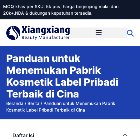
MOQ khas per SKU: 5k pcs; harga berjenjang mulai dari
20k+.NDA & dukungan kepatuhan tersedia.
Tentang Xiangxiangdaily
Panduan untuk
Menemukan Pabrik
Kosmetik Label Pribadi
Terbaik di Cina
Beranda
/
Berita
/
Panduan untuk Menemukan Pabrik
Kosmetik Label Pribadi Terbaik di Cina
Daftar Isi