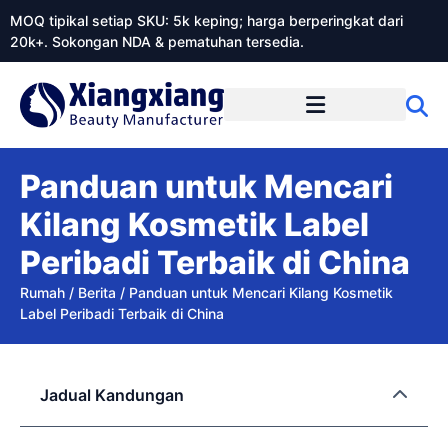
MOQ tipikal setiap SKU: 5k keping; harga berperingkat dari
20k+. Sokongan NDA & pematuhan tersedia.
Mengenai Xiangxiangdaily
Panduan untuk Mencari
Kilang Kosmetik Label
Peribadi Terbaik di China
Rumah
/
Berita
/
Panduan untuk Mencari Kilang Kosmetik
Label Peribadi Terbaik di China
Jadual Kandungan