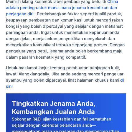
Memilih kilang kosmetik label peribadi yang betul di
China
adalah penting untuk mana-mana jenama kecantikan dan
penjagaan diri
. Pertimbangkan faktor seperti kualiti produk,
keupayaan pembuatan dan komunikasi untuk mencari rakan
kongsi yang boleh dipercayai yang sejajar dengan matlamat
perniagaan anda. Ingat untuk menentukan keperluan anda
dengan jelas, menjalankan penyelidikan menyeluruh dan
mengekalkan komunikasi terbuka sepanjang proses. Dengan
pengeluar yang betul, jenama anda boleh berkembang maju
dalam pasaran kosmetik yang kompetitif.
Untuk maklumat lanjut tentang pembuatan penjagaan kulit,
lawati Xiangxiangdaily. Jika anda sedang mencari pengeluar
syampu yang boleh dipercayai, lihat halaman khusus kami
di
sini
.
Tingkatkan Jenama Anda,
Kembangkan Jualan Anda
Sokongan R&D, ujian kestabilan dan fail pematuhan
sejajar dengan kalendar pelancaran anda—
memendekkan masa ke pasaran dan mempercepatkan