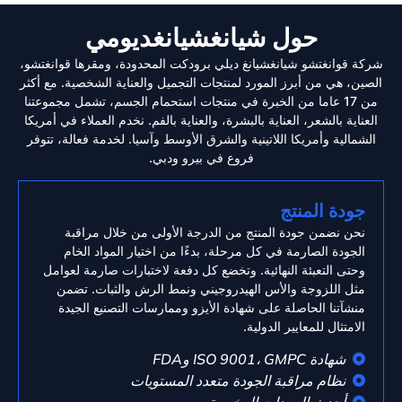
حول شيانغشيانغديومي
شركة قوانغتشو شيانغشيانغ ديلي برودكت المحدودة، ومقرها قوانغتشو،
الصين، هي من أبرز المورد لمنتجات التجميل والعناية الشخصية. مع أكثر
من 17 عاما من الخبرة في منتجات استحمام الجسم، تشمل مجموعتنا
العناية بالشعر، العناية بالبشرة، والعناية بالفم. نخدم العملاء في أمريكا
الشمالية وأمريكا اللاتينية والشرق الأوسط وآسيا. لخدمة فعالة، تتوفر
فروع في بيرو ودبي.
جودة المنتج
نحن نضمن جودة المنتج من الدرجة الأولى من خلال مراقبة
الجودة الصارمة في كل مرحلة، بدءًا من اختيار المواد الخام
وحتى التعبئة النهائية. وتخضع كل دفعة لاختبارات صارمة لعوامل
مثل اللزوجة والأس الهيدروجيني ونمط الرش والثبات. تضمن
منشآتنا الحاصلة على شهادة الأيزو وممارسات التصنيع الجيدة
الامتثال للمعايير الدولية.
شهادة ISO 9001، GMPC وFDA
نظام مراقبة الجودة متعدد المستويات