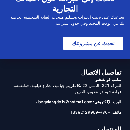
التجارية
نساعدك على تجنب العثرات وتسليم منتجات العناية الشخصية الخاصة
بك في الوقت المحدد وفي حدود الميزانية.
تحدث عن مشروعك
تفاصيل الاتصال
مكتب قوانغتشو:
الغرفة 221، المبنى B، 22 طريق جيانبنغ، شارع هيلونغ، قوانغتشو،
قوانغتشو، قوانغدونغ، الصين
البريد الإلكتروني:
xiangxiangdaily@hotmail.com
هاتف:
+86+-13392129969
المنتجات