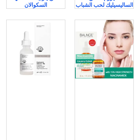
الساليسيليك لحب الشباب
السكوالان