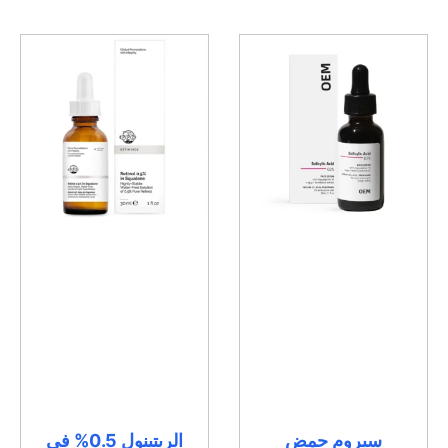
سيروم حمض
الريتينول 0.5% في