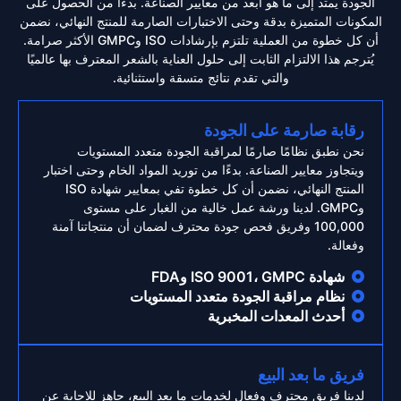
الجودة يمتد إلى ما هو أبعد من معايير الصناعة. بدءًا من الحصول على
المكونات المتميزة بدقة وحتى الاختبارات الصارمة للمنتج النهائي، نضمن
أن كل خطوة من العملية تلتزم بإرشادات ISO وGMPC الأكثر صرامة.
يُترجم هذا الالتزام الثابت إلى حلول العناية بالشعر المعترف بها عالميًا
والتي تقدم نتائج متسقة واستثنائية.
رقابة صارمة على الجودة
نحن نطبق نظامًا صارمًا لمراقبة الجودة متعدد المستويات
ويتجاوز معايير الصناعة. بدءًا من توريد المواد الخام وحتى اختبار
المنتج النهائي، نضمن أن كل خطوة تفي بمعايير شهادة ISO
وGMPC. لدينا ورشة عمل خالية من الغبار على مستوى
100,000 وفريق فحص جودة محترف لضمان أن منتجاتنا آمنة
وفعالة.
شهادة ISO 9001، GMPC وFDA
نظام مراقبة الجودة متعدد المستويات
أحدث المعدات المخبرية
فريق ما بعد البيع
لدينا فريق محترف وفعال لخدمات ما بعد البيع، جاهز للإجابة عن