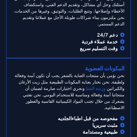
أسئلتك وحل أي مشاكل، وتقديم الدعم الفني، واستكشاف
الأخطاء وإصلاحها، وتتبع الطلبات، والتوثيق، وغيرها من الخدمات.
نحن ملتزمون ببناء شراكات طويلة الأجل مع عملائنا وتقديم
الدعم المستمر.
دعم 24/7
خدمة عملاء فردية
وقت التسليم سريع
المكونات العضوية
نحن نؤمن بأن منتجات العناية بالشعر يجب أن تكون آمنة وفعالة
ولطيفة. نحن نختار بعناية المكونات الطبيعية مثل زيت الأرغان
والكيراتين
وزبدة الشيا
ونجري اختبارات صارمة لضمان أن
منتجاتنا آمنة وفعالة ومناسبة للاستخدام اليومي. نحن نعتني
بشعرك من خلال تجنب المواد الكيميائية القاسية والعطور
الاصطناعية.
مفحوصه من قبل اطباءالجلديه
مثبت سريريا
طبيعية ومستدامة