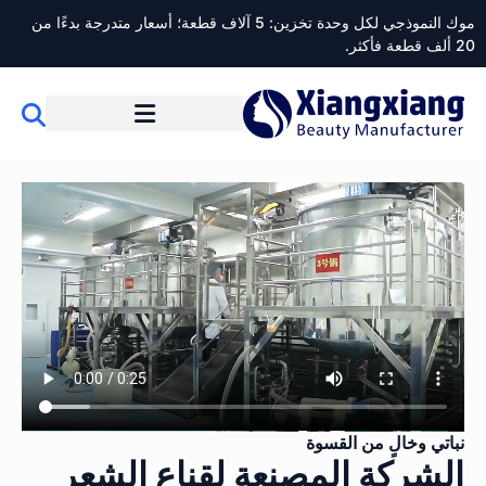
موك النموذجي لكل وحدة تخزين: 5 آلاف قطعة؛ أسعار متدرجة بدءًا من
ألف قطعة فأكثر.
نباتي وخالٍ من القسوة
الشركة المصنعة لقناع الشعر