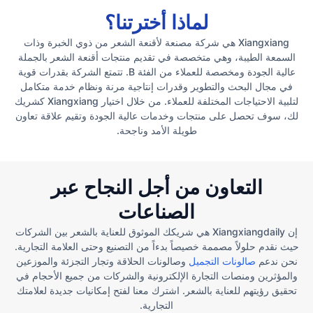
لماذا أخترتنا؟
Xiangxiang هي شركة مصنعة لأقنعة الشعر من ذوي الخبرة وذات
السمعة الطيبة، وهي متخصصة في تقديم منتجات أقنعة الشعر بالجملة
عالية الجودة ومخصصة للعملاء من الفئة B. تتمتع الشركة بقدرات قوية
في مجال البحث والتطوير وقدرات إنتاجية مرنة ونظام خدمة متكامل
لتلبية الاحتياجات المختلفة للعملاء. من خلال اختيار Xiangxiang كشريك
لك، سوف تحصل على منتجات وخدمات عالية الجودة وتقيم علاقة تعاون
طويلة الأمد وناجحة.
التعاون من أجل النجاح عبر
الصناعات
إن Xiangxiangdaily هي شريكك الموثوق للعناية بالشعر بين الشركات
حيث نقدم حلولاً مصممة خصيصاً بدءاً من التصنيع وحتى العلامة التجارية.
نحن ندعم
صالونات التجميل
وصالونات الحلاقة وتجار التجزئة والموزعين
والمؤثرين ومنصات التجارة الإلكترونية والشركات من جميع الأحجام في
تحقيق رؤيتهم للعناية بالشعر. اشترك معنا لفتح إمكانيات جديدة لعلامتك
التجارية.