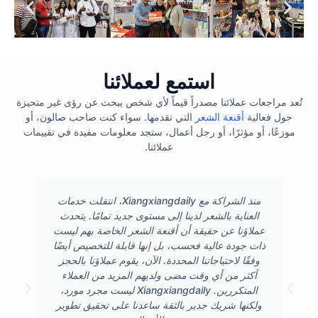
استمع لعملائنا
تُعد مراجعات عملائنا مصدراً قيماً لأي شخص يبحث عن رؤى غير متحيزة
حول فعالية
أقنعة الشعر
التي نقدمها. سواء كنت صاحب صالون، أو
موزعًا، أو مؤثرًا، أو رجل أعمال، ستجد معلومات مفيدة في تقييمات
عملائنا.
منذ الشراكة مع Xiangxiangdaily، انتقلت خدمات
العناية بالشعر لدينا إلى مستوى جديد تمامًا. يتحدث
عملاؤنا عن حقيقة أن أقنعة الشعر الخاصة بهم ليست
ذات جودة عالية فحسب، بل إنها قابلة للتخصيص أيضًا
وفقًا لاحتياجاتنا المحددة. الآن، يقوم عملاؤنا بالحجز
أكثر من أي وقت مضى ولديهم المزيد من العملاء
المتكررين. Xiangxiangdaily ليست مجرد مورد،
ولكنها شريك جدير بالثقة ساعدنا على تحقيق تطوير