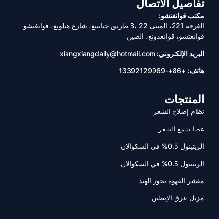
تفاصيل الاتصال
مكتب قوانغتشو:
الغرفة 221، المبنى B، 22 طريق جيانبنغ، شارع هيلونغ، قوانغتشو،
قوانغتشو، قوانغدونغ، الصين
البريد الإلكتروني:
xiangxiangdaily@hotmail.com
هاتف:
+86+-13392129969
المنتجات
نظام إصلاح الشعر
عصا شمع الشعر
الريتينول 0.5% في السكوالان
الريتينول 0.5% في السكوالان
مقشر القهوة بجوز الهند
مزيل عرق الإبطين